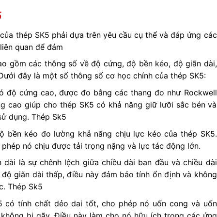
5
của thép SK5 phải dựa trên yêu cầu cụ thể và đáp ứng các
 liên quan để đảm
ao gồm các thông số về độ cứng, độ bền kéo, độ giãn dài,
 Dưới đây là một số thông số cơ học chính của thép SK5:
ó độ cứng cao, được đo bằng các thang đo như Rockwell
g cao giúp cho thép SK5 có khả năng giữ lưỡi sắc bén và
 sử dụng. Thép Sk5
Độ bền kéo đo lường khả năng chịu lực kéo của thép SK5.
phép nó chịu được tải trọng nặng và lực tác động lớn.
n dài là sự chênh lệch giữa chiều dài ban đầu và chiều dài
 độ giãn dài thấp, điều này đảm bảo tính ổn định và không
ực. Thép Sk5
K5 có tính chất dẻo dai tốt, cho phép nó uốn cong và uốn
không bị gãy. Điều này làm cho nó hữu ích trong các ứng