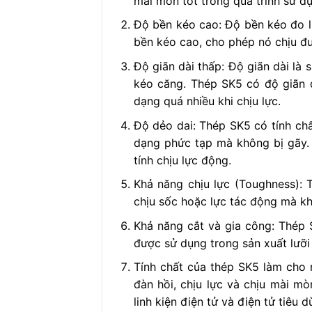
mài mòn tốt trong quá trình sử d
Độ bền kéo cao: Độ bền kéo đo l
bền kéo cao, cho phép nó chịu đư
Độ giãn dài thấp: Độ giãn dài là 
kéo căng. Thép SK5 có độ giãn d
dạng quá nhiều khi chịu lực.
Độ dẻo dai: Thép SK5 có tính chấ
dạng phức tạp mà không bị gãy.
tính chịu lực động.
Khả năng chịu lực (Toughness): 
chịu sốc hoặc lực tác động mà kh
Khả năng cắt và gia công: Thép S
được sử dụng trong sản xuất lưỡi
Tính chất của thép SK5 làm cho 
đàn hồi, chịu lực và chịu mài mò
linh kiện điện tử và điện tử tiêu