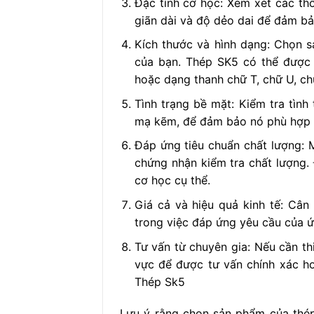
Đặc tính cơ học: Xem xét các t
giãn dài và độ dẻo dai để đảm b
Kích thước và hình dạng: Chọn 
của bạn. Thép SK5 có thể được 
hoặc dạng thanh chữ T, chữ U, ch
Tình trạng bề mặt: Kiểm tra tìn
mạ kẽm, để đảm bảo nó phù hợp v
Đáp ứng tiêu chuẩn chất lượng: 
chứng nhận kiểm tra chất lượng
cơ học cụ thể.
Giá cả và hiệu quả kinh tế: Cân
trong việc đáp ứng yêu cầu của 
Tư vấn từ chuyên gia: Nếu cần th
vực để được tư vấn chính xác h
Thép Sk5
Lưu ý rằng chọn sản phẩm của thép