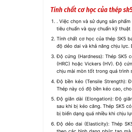
Tính chất cơ học của thép sk
. Việc chọn và sử dụng sản phẩm 
tiêu chuẩn và quy chuẩn kỹ thuật
Tính chất cơ học của thép SK5 b
độ dẻo dai và khả năng chịu lực.
Độ cứng (Hardness): Thép SK5 c
(HRC) hoặc Vickers (HV). Độ cứn
chịu mài mòn tốt trong quá trình
Độ bền kéo (Tensile Strength): 
Thép này có độ bền kéo cao, cho 
Độ giãn dài (Elongation): Độ giã
sau khi bị kéo căng. Thép SK5 có
bị biến dạng quá nhiều khi chịu l
Độ dẻo dai (Elasticity): Thép S
theo các hình dạng phức tạp mà 