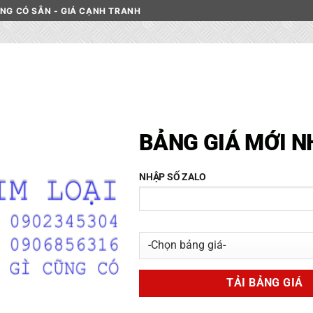
HÀNG CÓ SẴN - GIÁ CẠNH TRANH
C INOX
DANH MỤC NHÔM
PHÂN LOẠI NHÔM
LIÊN HỆ
BẢNG GIÁ MỚI N
NHẬP SỐ ZALO