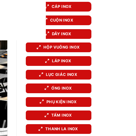
CÁP INOX
CUỘN INOX
DÂY INOX
HỘP VUÔNG INOX
LÁP INOX
LỤC GIÁC INOX
ỐNG INOX
PHỤ KIỆN INOX
TẤM INOX
THANH LA INOX