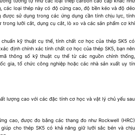
hường tương tự như các loại thép carbon cao cấp khác như
, các loại thép này có độ cứng cao, độ bền kéo và độ dẻo
 được sử dụng trong các ứng dụng cần tính chịu lực, tính
trong lưỡi cắt, dụng cụ cắt, lò xo và các sản phẩm cơ khí
 chuẩn kỹ thuật cụ thể, tính chất cơ học của thép SK5 có
 xác định chính xác tính chất cơ học của thép SK5, bạn nên
mã thông số kỹ thuật cụ thể từ các nguồn chính thống,
ốc gia, tổ chức công nghiệp hoặc các nhà sản xuất uy tín
ất lượng cao với các đặc tính cơ học và vật lý chủ yếu sau
ứng cao, được đo bằng các thang đo như Rockwell (HRC)
 giúp cho thép SK5 có khả năng giữ lưỡi sắc bén và chịu