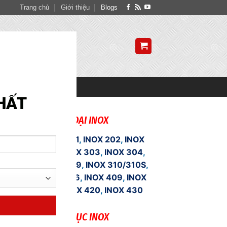
Trang chủ
Giới thiệu
Blogs
CLOSE
THIS
MODULE
SITE MAP
HẤT
PHÂN LOẠI INOX
INOX 201
,
INOX 202
,
INOX
301
,
INOX 303
,
INOX 304
,
INOX 309
,
INOX 310/310S
,
INOX 316
,
INOX 409
,
INOX
410
,
INOX 420
,
INOX 430
DANH MỤC INOX