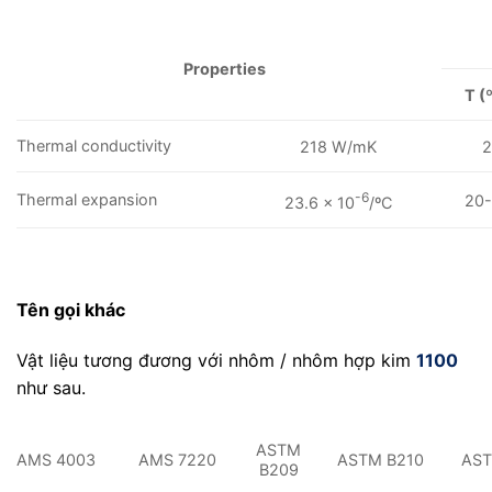
Properties
T (
Thermal conductivity
218 W/mK
2
-6
Thermal expansion
20-
23.6 x 10
/ºC
Tên gọi khác
Vật liệu tương đương với nhôm / nhôm hợp kim
1100
như sau.
ASTM
AMS 4003
AMS 7220
ASTM B210
AST
B209