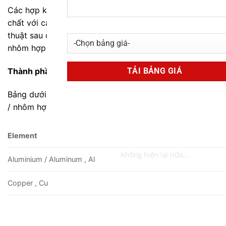
Các hợp kim nhôm
1100
là một hợp kim nhôm nguyên
chất với các đặc tính hình thành xuất sắc. Thông số kỹ
thuật sau đây sẽ cung cấp thêm chi tiết về nhôm /
nhôm hợp kim 1100.
Thành phần hóa học
Bảng dưới đây cho thấy thành phần hóa học của nhôm
/ nhôm hợp kim
1100
Element
Không hiện lại nữa...
Aluminium / Aluminum , Al
Copper , Cu