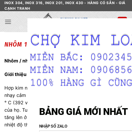
Skip
INOX 304, INOX 316, INOX 201, INOX 430 - HÀNG CÓ SẴN - GIÁ
CẠNH TRANH
to
content
NHÔM 1100
Nhôm / nhôm hợp kim
1100
(UNS J91100)
Giới thiệu
Hợp kim nhôm / nhôm chống ăn mòn mạnh. Họ rất
nhạy cảm với nhiệt độ cao khác nhau, từ 200 đến 250
° C (392 và 482 ° F) và có thể mất một số sức mạnh
BẢNG GIÁ MỚI NHẤT
của họ. Tuy nhiên, sức mạnh của hợp kim nhôm có thể
tăng lên ở nhiệt độ subzero, làm cho chúng hợp kim ở
nhiệt độ thấp lý tưởng.
NHẬP SỐ ZALO