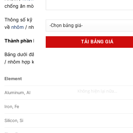
chống ăn mòn tốt. Nó là một hợp kim hàn tuyệt vời.
Thông số kỹ thuật sau đây sẽ cung cấp thêm chi tiết
về
nhôm
/ nhôm hợp kim
1070
.
Thành phần hóa học
Bảng dưới đây cho thấy thành phần hóa học của
nhôm
/ nhôm hợp kim
1070
.
Element
Không hiện lại nữa...
Aluminum, Al
Iron, Fe
Silicon, Si