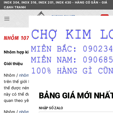
Skip
INOX 304, INOX 316, INOX 201, INOX 430 - HÀNG CÓ SẴN - GIÁ
CẠNH TRANH
to
content
NHÔM 1070
Nhôm hợp kim
1070
(UNS A91070)
Giới thiệu
Nhôm /
nhôm
là kim loại được sử dụng nhiều thứ hai
trên thế giới hiện nay. Nó là một kim loại linh hoạt có
thể được ném vào dưới mọi hình thức. Kim loại nhẹ
BẢNG GIÁ MỚI NHẤ
này có thể được hàn, tán, brazed, hoặc nhựa ngoại
quan theo yêu cầu.
NHẬP SỐ ZALO
Nhôm /
nhôm
hợp kim
1070
là một loại hợp kim rèn