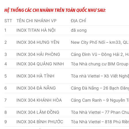
HỆ THỐNG CÁC CHI NHÁNH TRÊN TOÀN QUỐC NHƯ SAU:
STT
TÊN CHI NHÁNH VP
ĐỊA CHỈ
1
INOX TITAN HÀ NỘI
đã xong
2
INOX 304 HƯNG YÊN
New City Phố Nối – km33, QL
3
INOX 304 HẢI PHÒNG
Cảng Đình Vũ – Đông Hải 2, H
4
INOX 304 QUẢNG NINH
Tòa Nhà chung cư BIM Group
5
INOX 304 HÀ TĨNH
Tòa nhà Viettel – Xô Viết Ng
6
INOX 304 ĐÀ NẴNG
Cảng Đà Nẵng – 26 Bạch Đằn
7
INOX 304 KHÁNH HÒA
Cảng Cam Ranh – 9 Nguyễn Tr
8
INOX 304 LÂM ĐỒNG
Tòa Nhà Viettel – 77 Phan C
9
INOX 304 BÌNH PHƯỚC
Tòa Nhà Viettel – 818 Phú Ri