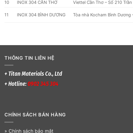
10
INOX 304 CẦN THƠ
Viettel Cần Thơ – Số 210 Trần
11
INOX 304 BÌNH DƯƠNG
Tòa nhà Kocham Bình Dương –
THÔNG TIN LIÊN HỆ
+ Titan Materials Co., Ltd
+ Hotline:
0902 345 304
CHÍNH SÁCH BÁN HÀNG
»
Chính sách bảo mật