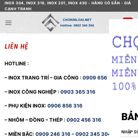
Skip
INOX 304, INOX 316, INOX 201, INOX 430 - HÀNG CÓ SẴN - GIÁ
CẠNH TRANH
to
content
LIÊN HỆ
HOTLINE :
– INOX TRANG TRÍ – GIA CÔNG :
0909 656 316
– INOX CÔNG NGHIỆP :
0903 365 316
– PHỤ KIỆN INOX:
0906 856 316
BẢN
– NHÔM – ĐỒNG – THÉP :
0902 456 316
NHẬP S
– MIỀN BẮC:
0909 246 316 – 0902 345 304 – 0917