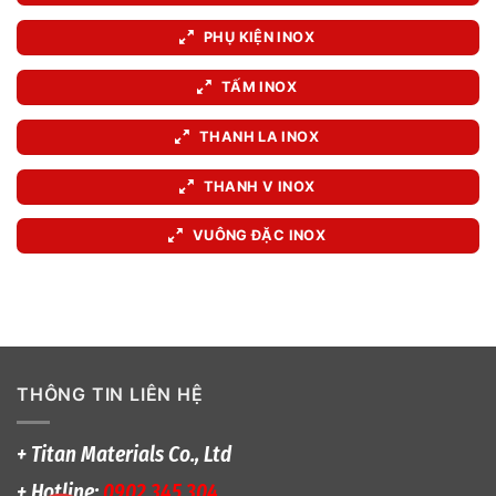
PHỤ KIỆN INOX
TẤM INOX
THANH LA INOX
THANH V INOX
VUÔNG ĐẶC INOX
THÔNG TIN LIÊN HỆ
+ Titan Materials Co., Ltd
+ Hotline:
0902 345 304