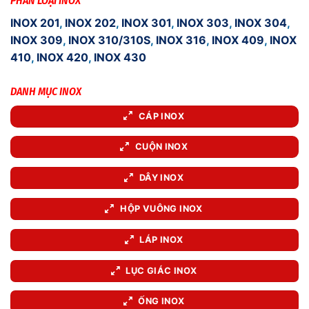
PHÂN LOẠI INOX
INOX 201
,
INOX 202
,
INOX 301
,
INOX 303
,
INOX 304
,
INOX 309
,
INOX 310/310S
,
INOX 316
,
INOX 409
,
INOX
410
,
INOX 420
,
INOX 430
DANH MỤC INOX
CÁP INOX
CUỘN INOX
DÂY INOX
HỘP VUÔNG INOX
LÁP INOX
LỤC GIÁC INOX
ỐNG INOX