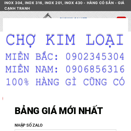
Skip
INOX 304, INOX 316, INOX 201, INOX 430 - HÀNG CÓ SẴN - GIÁ
CẠNH TRANH
to
content
CL
TH
MO
BLOGS
Những ưu điểm của ống inox khiến
nhiều người sử dụng
19
Jun
BẢNG GIÁ MỚI NHẤT
NHẬP SỐ ZALO