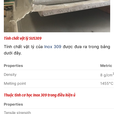
Tính chất vật lý SUS309
Tính chất vật lý của
Inox 309
được đưa ra trong bảng
dưới đây.
Properties
Metric
Density
8 g/cm
Melting point
1455°C
Thuộc tính cơ học Inox 309 trong điều kiện ủ
Properties
Tensile strength