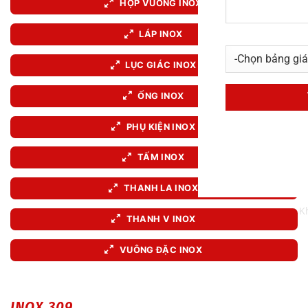
HỘP VUÔNG INOX
LÁP INOX
LỤC GIÁC INOX
ỐNG INOX
PHỤ KIỆN INOX
TẤM INOX
THANH LA INOX
Kh
THANH V INOX
VUÔNG ĐẶC INOX
INOX 309