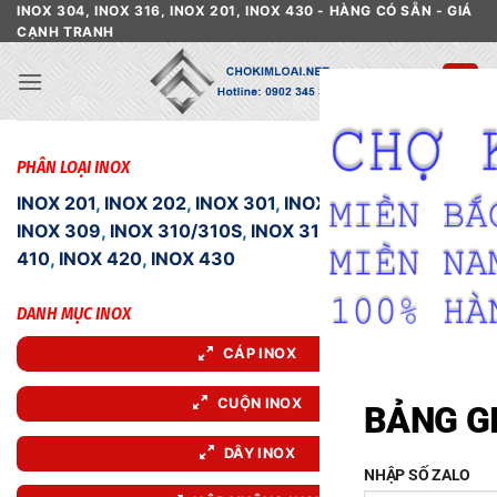
Skip
INOX 304, INOX 316, INOX 201, INOX 430 - HÀNG CÓ SẴN - GIÁ
CẠNH TRANH
to
content
PHÂN LOẠI INOX
INOX 201
,
INOX 202
,
INOX 301
,
INOX 303
,
INOX 304
,
INOX 309
,
INOX 310/310S
,
INOX 316
,
INOX 409
,
INOX
410
,
INOX 420
,
INOX 430
DANH MỤC INOX
CÁP INOX
CUỘN INOX
BẢNG G
DÂY INOX
NHẬP SỐ ZALO