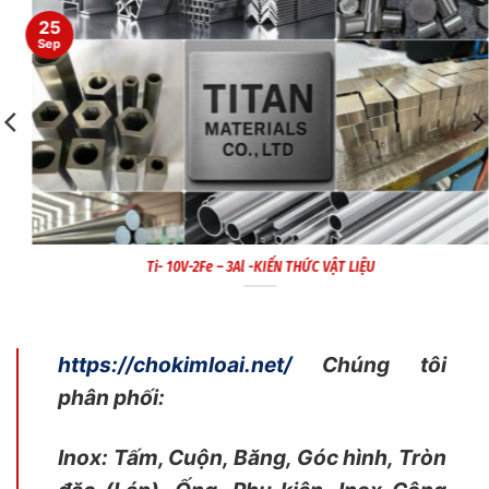
25
Sep
Ti- 10V-2Fe – 3Al -KIẾN THỨC VẬT LIỆU
https://chokimloai.net/
Chúng tôi
phân phối:
Inox: Tấm, Cuộn, Băng, Góc hình, Tròn