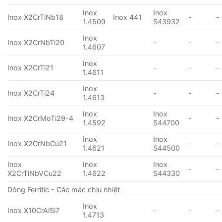
Inox
Inox
Inox X2CrTiNb18
Inox 441
-
-
1.4509
S43932
Inox
Inox X2CrNbTi20
-
-
-
1.4607
Inox
Inox X2CrTi21
-
-
-
1.4611
Inox
Inox X2CrTi24
-
-
-
1.4613
Inox
Inox
Inox X2CrMoTi29-4
-
-
1.4592
S44700
Inox
Inox
Inox X2CrNbCu21
-
-
1.4621
S44500
Inox
Inox
Inox
-
-
X2CrTiNbVCu22
1.4622
S44330
Dòng Ferritic - Các mác chịu nhiệt
Inox
Inox X10CrAlSi7
-
-
-
1.4713