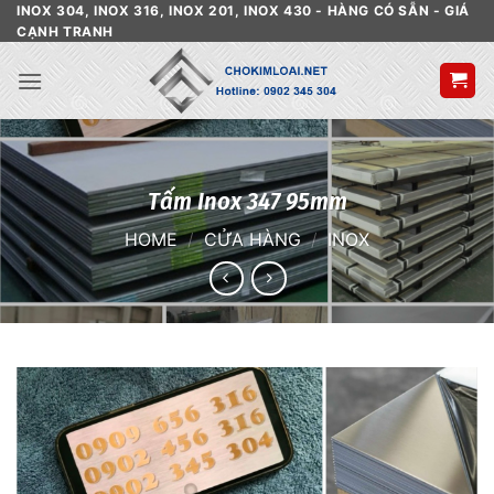
Skip
INOX 304, INOX 316, INOX 201, INOX 430 - HÀNG CÓ SẴN - GIÁ
CẠNH TRANH
to
content
Tấm Inox 347 95mm
HOME
/
CỬA HÀNG
/
INOX