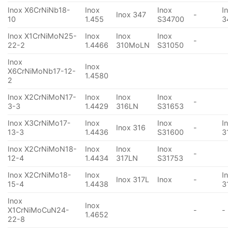
Inox X6CrNiNb18-
Inox
Inox
I
Inox 347
-
10
1.455
S34700
3
Inox X1CrNiMoN25-
Inox
Inox
Inox
-
22-2
1.4466
310MoLN
S31050
Inox
Inox
X6CrNiMoNb17-12-
1.4580
2
Inox X2CrNiMoN17-
Inox
Inox
Inox
-
3-3
1.4429
316LN
S31653
Inox X3CrNiMo17-
Inox
Inox
I
Inox 316
-
13-3
1.4436
S31600
3
Inox X2CrNiMoN18-
Inox
Inox
Inox
-
12-4
1.4434
317LN
S31753
Inox X2CrNiMo18-
Inox
I
Inox 317L
Inox
-
15-4
1.4438
3
Inox
Inox
X1CrNiMoCuN24-
-
-
1.4652
22-8