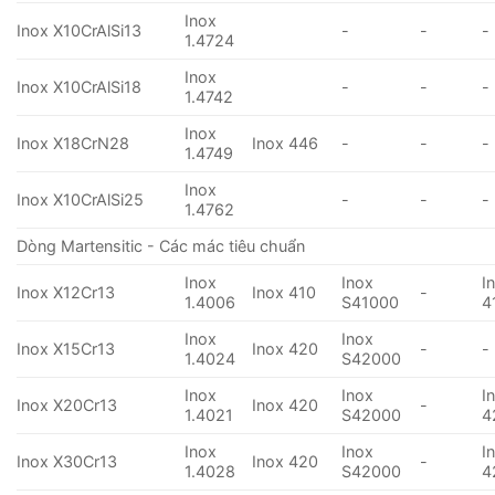
Inox
Inox X10CrAlSi13
-
-
-
1.4724
Inox
Inox X10CrAlSi18
-
-
-
1.4742
Inox
Inox X18CrN28
Inox 446
-
-
-
1.4749
Inox
Inox X10CrAlSi25
-
-
-
1.4762
Dòng Martensitic - Các mác tiêu chuẩn
Inox
Inox
I
Inox X12Cr13
Inox 410
-
1.4006
S41000
4
Inox
Inox
Inox X15Cr13
Inox 420
-
-
1.4024
S42000
Inox
Inox
I
Inox X20Cr13
Inox 420
-
1.4021
S42000
4
Inox
Inox
I
Inox X30Cr13
Inox 420
-
1.4028
S42000
4