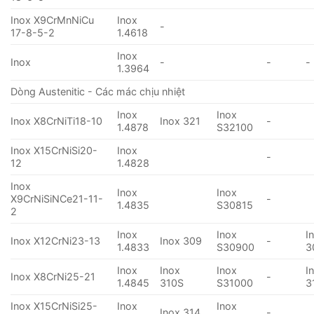
Inox X9CrMnNiCu
Inox
-
17-8-5-2
1.4618
Inox
Inox
-
-
-
1.3964
Dòng Austenitic - Các mác chịu nhiệt
Inox
Inox
Inox X8CrNiTi18-10
Inox 321
-
1.4878
S32100
Inox X15CrNiSi20-
Inox
-
12
1.4828
Inox
Inox
Inox
X9CrNiSiNCe21-11-
-
1.4835
S30815
2
Inox
Inox
I
Inox X12CrNi23-13
Inox 309
-
1.4833
S30900
3
Inox
Inox
Inox
I
Inox X8CrNi25-21
-
1.4845
310S
S31000
3
Inox X15CrNiSi25-
Inox
Inox
Inox 314
-