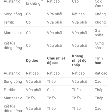
Austenitic
Rất cao
Cao
Cold
là không
Work
Song công
Có
Vừa phải
Rất cao
Không
Ferritic
Có
Vừa phải
Vừa phải
Không
Gia
Martensitic
Có
Vừa phải
Vừa phải
nhiệt
Kết tủa
Cứng
Có
Vừa phải
Vừa phải
đông cứng
sẵn
Kháng
Chịu nhiệt
Tính
Độ dẻo
nhiệt độ
độ cao
hàn
thấp
Austenitic
Rất cao
Rất cao
Rất cao
Rất cao
Song công
Vừa phải
Thấp
Vừa phải
Cao
Ferritic
Vừa phải
Cao
Thấp
Thấp
Martensitic
Thấp
Thấp
Thấp
Thấp
Kết tủa
Vừa phải
Thấp
Thấp
Cao
đông cứng