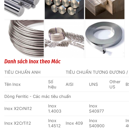
Danh sách Inox theo Mác
TIÊU CHUẨN ANH
TIÊU CHUẨN TƯƠNG ĐƯƠNG /
Số
Other
Tên Inox
AISI
UNS
B
hiệu
US
Dòng Ferritic - Các mác tiêu chuẩn
Inox
Inox
Inox X2CrNi12
1.4003
S40977
Inox
Inox
I
Inox X2CrTi12
Inox 409
1.4512
S40900
4