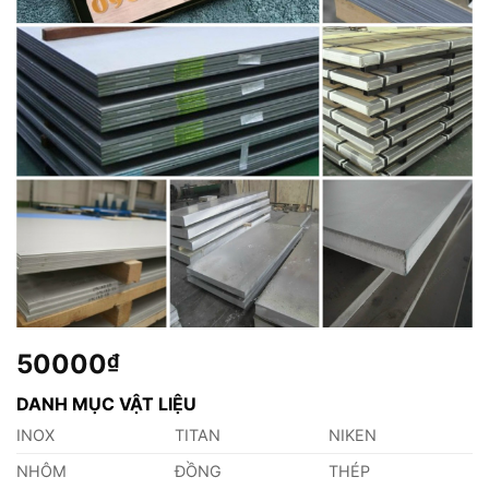
50000
₫
DANH MỤC VẬT LIỆU
INOX
TITAN
NIKEN
NHÔM
ĐỒNG
THÉP