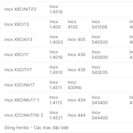
Inox
Inox X6CrNiTi12
1.4516
Inox
Inox
Inox
I
Inox X6Cr13
1.400
410S
S41008
4
Inox
Inox
I
Inox X6CrAl13
Inox 405
1.4002
S40500
4
Inox
Inox
I
Inox X6Cr17
Inox 430
1.4016
S43000
4
Inox
Inox
Inox X3CrTi17
Inox 439
1.4510
S43035
Inox
Inox
Inox X3CrNb17
1.4511
430Nb
Inox
Inox
I
Inox X6CrMo17-1
Inox 434
1.4113
S43400
4
Inox
Inox
Inox X2CrMoTi18-2
Inox 444
1.4521
S44400
Dòng Ferritic - Các mác đặc biệt