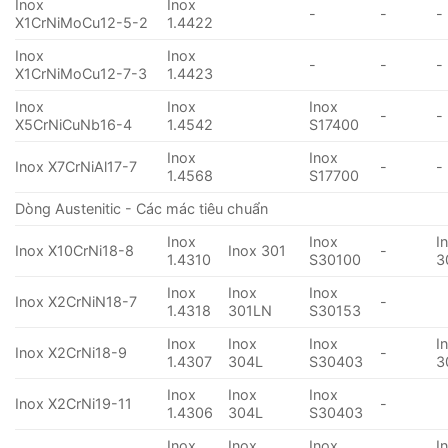
Inox
Inox
-
-
-
X1CrNiMoCu12-5-2
1.4422
Inox
Inox
-
-
-
X1CrNiMoCu12-7-3
1.4423
Inox
Inox
Inox
-
-
X5CrNiCuNb16-4
1.4542
S17400
Inox
Inox
Inox X7CrNiAl17-7
-
-
1.4568
S17700
Dòng Austenitic - Các mác tiêu chuẩn
Inox
Inox
I
Inox X10CrNi18-8
Inox 301
-
1.4310
S30100
3
Inox
Inox
Inox
Inox X2CrNiN18-7
-
1.4318
301LN
S30153
Inox
Inox
Inox
I
Inox X2CrNi18-9
-
1.4307
304L
S30403
3
Inox
Inox
Inox
Inox X2CrNi19-11
-
1.4306
304L
S30403
Inox
Inox
Inox
I