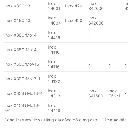
Inox
Inox
I
Inox X39Cr13
Inox 420
-
1.4031
S42000
4
Inox
Inox
Inox X46Cr13
Inox 420
-
-
1.4034
S42000
Inox
Inox X38CrMo14
-
-
-
1.4419
Inox
Inox X55CrMo14
-
-
-
1.4110
Inox
Inox X50CrMoV15
-
-
-
1.4116
Inox
Inox X39CrMo17-1
-
-
-
1.4122
Inox
Inox
Inox
Inox X3CrNiMo13-4
-
1.4313
S41500
F6NM
Inox X4CrNiMo16-
Inox
-
-
-
5-1
1.4418
Dòng Martensitic và Hàng gia công độ cứng cao - Các mác đặc 