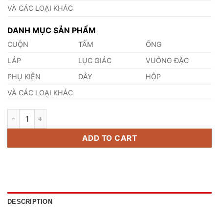
VÀ CÁC LOẠI KHÁC
DANH MỤC SẢN PHẨM
CUỘN
TẤM
ỐNG
LÁP
LỤC GIÁC
VUÔNG ĐẶC
PHỤ KIỆN
DÂY
HỘP
VÀ CÁC LOẠI KHÁC
Tấm Inox 347 95mm quantity
ADD TO CART
DESCRIPTION