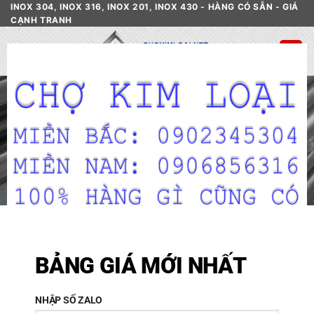
Skip
INOX 304, INOX 316, INOX 201, INOX 430 - HÀNG CÓ SẴN - GIÁ
CẠNH TRANH
to
content
CL
TH
MO
Inox 403 Giá Rẻ
HOME
/
CỬA HÀNG
/
INOX
BẢNG GIÁ MỚI NHẤT
NHẬP SỐ ZALO