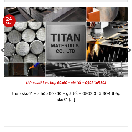
07
Jan
02 345 304
INOX 420 TẤM DÀY 10MM – 0902 34
02 345 304 thép
INOX 420 TẤM DÀY 10MM – 0902 345 30
DÀY 10MM Thép [...]