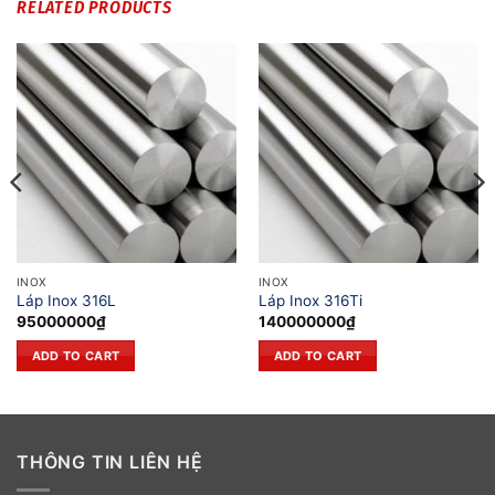
RELATED PRODUCTS
INOX
INOX
Láp Inox 316L
Láp Inox 316Ti
95000000
₫
140000000
₫
ADD TO CART
ADD TO CART
THÔNG TIN LIÊN HỆ