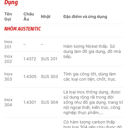
Dụng
Tên
Châu
Nhật
Đặc điểm và ứng dụng
Gọi
Âu
NHÓM AUSTENITIC
Inox
–
–
Hàm lượng Nickel thấp. Sử
201
dụng làm đồ gia dụng, đồ nhà
Inox
bếp.
1.4372
SUS 201
202
Inox
Tính gia công tốt, dùng làm
1.4305
SUS 303
303
các loại con tiện, chốt, trục.
Là loại inox thông dụng, được
sử dụng rộng rãi trong đời
Inox
1.4301
SUS 304
sống như đồ gia dụng, trang trí
304
nội ngoại thất, kiến trúc, công
nghiệp thực phẩm,…
Có hàm lượng carbon thấp
hơn loại 304 nên chịu được độ