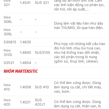
Inox
tăng độ ăn mòn tinh thể. Làm
1.4541
SUS 321
321
các linh kiện động cơ phản lực,
nồi hơi, nồi áp suất,…
Inox
–
–
308L
Dùng làm vật liệu hàn như dây
hàn TIG/MIG, lõi que hàn điện.
Inox
–
–
309L
S30815
1.4835
Phù hợp với những kết cấu hàn
đòi hỏi tính chịu ôxi hoá cao,
Inox
1.4845
SUS310S
như hệ thống trao đổi nhiệt,
310S
các bộ phận trong lò nung
(gốm sứ, thuỷ tinh, clinker).
S3531
1.4854
–
NHÓM MARTENSITIC
Có thể làm cứng được. Dùng
Inox
1.4006
SUS 410
làm dụng cụ cắt, chi tiết máy,
410
van, bơm.
Inox
SUS
Có thể làm cứng được. Dùng
1.4021
420
420J1
làm dụng cụ cắt, thân van, lò