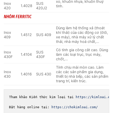
xo, khuôn nhựa, khuôn thuỷ
Inox
SUS
1.4028
tinh.
420
420J2
NHÓM FERRITIC
Dùng làm hệ thống xả (thoát
Inox
khí thải) của các động cơ (ôtô,
1.4512
SUS 409
409
xe máy), nhà máy xử lý chất
thải, nhà máy hoá chất,…
Có tính gia công cắt cao. Dùng
Inox
SUS
1.4104
làm các loại trục, trục máy,
430F
430F
chốt,…
Tính chịu mài mòn cao. Làm
Inox
các các sản phẩm gia dụng,
1.4016
SUS 430
430
thiết bị nhà bếp, các sản phẩm
trang trí, kiến trúc.
Tham khảo Kiến thức kim loại tại 
https://kimloai.ed
Đặt hàng online tại: 
https://chokimloai.com/