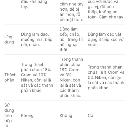
đều khá nặng
xúc với nước và
cầm nhẹ tay
tay.
gia vị, độ bền
hơn, dễ bị
thấp, không an
ăn mòn, rỗ
toàn. Cầm nhẹ tay.
bề mặt hơn.
Dùng làm
Dùng làm dao,
bếp, chảo,
Dùng làm các vật
Ứng
muỗng, nĩa, bếp,
nồi, trang trí
dụng ít tiếp xúc với
dụng
nồi, chảo.
nội ngoại
nước.
thất.
Trong thành
Trong thành
phần chứa
Trong thành phần
phần chứa 18%
18% Crom
chứa 18% Crom và
Thành
Crom và 10%
và 3%
0% Niken, còn lại
phần
Niken, còn lại là
Niken, còn
là sắt và các thành
sắt và các thành
lại là sắt và
phần khác.
phần khác.
các thành
phần khác.
Sử
dụng
trên
Không
Không
Có
bếp
từ