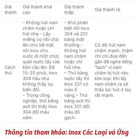
Giá
Giá thành khá
Giá thành
Giá thành rẻ
thành
cao
thấp
– Không hút nam
– Khó phân
châm hoặc chỉ
biệt nồi inox
hút nhẹ.- Lấy
304 và 201
miếng cọ nồi chà
bằng mắt
lên cho bề mặt
thường.-
Có độ hút nam
nồi inox cho
Không hút
châm mạnh, thậm
xước đi một chút,
nam châm
chí chỉ đưa đến
quét nước tẩy rửa
hoặc chỉ
gần đã nghe tiếng
Cách
bồn cầu lên. Để
hút nhẹ.
“tạch” vì nam
thử
15-20 phút, inox
– Thử bằng
châm bị hút vào
304 hầu như
nước tẩy thì
kim loại. Khi lấy
không thấy sự
inox 201 có
nam châm ra sẽ
biến đổi.
màu ố
thấy lực hút ở tay
– Trong công
vàng.– Thử
rất mạnh.
nghiệp, thử bằng
bằng axit thì
axit thì thấy inox
inox 201 đổi
304 đổi màu
màu đỏ
xám.
gạch.
Thông tin tham khảo:
Inox Các Loại và Ứng