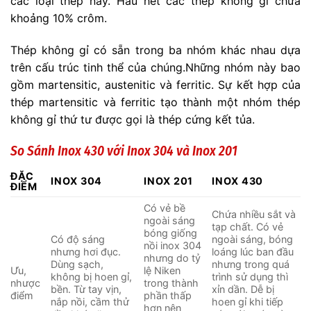
các loại thép này.
Hầu hết các thép không gỉ chứa
khoảng 10% crôm.
Thép không gỉ có sẵn trong ba nhóm khác nhau dựa
trên cấu trúc tinh thể của chúng.
Những nhóm này bao
gồm martensitic, austenitic và ferritic.
Sự kết hợp của
thép martensitic và ferritic tạo thành một nhóm thép
không gỉ thứ tư được gọi là thép cứng kết tủa.
So Sánh Inox 430 với Inox 304 và Inox 201
ĐẶC
INOX 304
INOX 201
INOX 430
ĐIỂM
Có vẻ bề
Chứa nhiều sắt và
ngoài sáng
tạp chất. Có vẻ
bóng giống
Có độ sáng
ngoài sáng, bóng
nồi inox 304
nhưng hơi đục.
loáng lúc ban đầu
nhưng do tỷ
Dùng sạch,
nhưng trong quá
Ưu,
lệ Niken
không bị hoen gỉ,
trình sử dụng thì
nhược
trong thành
bền. Từ tay vịn,
xỉn dần. Dễ bị
điểm
phần thấp
nắp nồi, cầm thử
hoen gỉ khi tiếp
hơn nên