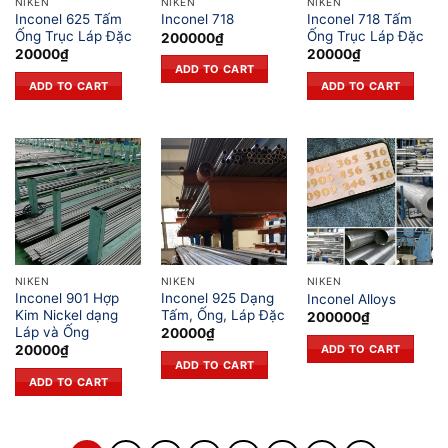
NIKEN
NIKEN
NIKEN
Inconel 625 Tấm
Inconel 718 Tấm
Inconel 718
Ống Trục Láp Đặc
Ống Trục Láp Đặc
200000
₫
20000
₫
20000
₫
ADD TO CART
ADD TO CART
ADD TO CART
NIKEN
NIKEN
NIKEN
Inconel 901 Hợp
Inconel 925 Dạng
Inconel Alloys
Kim Nickel dạng
Tấm, Ống, Láp Đặc
200000
₫
Láp và Ống
20000
₫
ADD TO CART
20000
₫
ADD TO CART
ADD TO CART