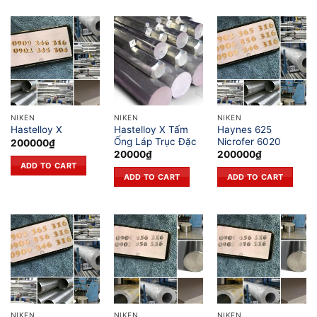
NIKEN
NIKEN
NIKEN
Hastelloy X Tấm
Haynes 625
Hastelloy X
Ống Láp Trục Đặc
Nicrofer 6020
200000
₫
20000
₫
200000
₫
ADD TO CART
ADD TO CART
ADD TO CART
NIKEN
NIKEN
NIKEN