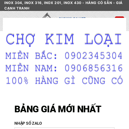
Skip
INOX 304, INOX 316, INOX 201, INOX 430 - HÀNG CÓ SẴN - GIÁ
CẠNH TRANH
to
content
CL
TH
HOME
/
CỬA HÀNG
/
NIKEN
MO
FILTER
BẢNG GIÁ MỚI NHẤT
NHẬP SỐ ZALO
NIKEN
NIKEN
NIKEN