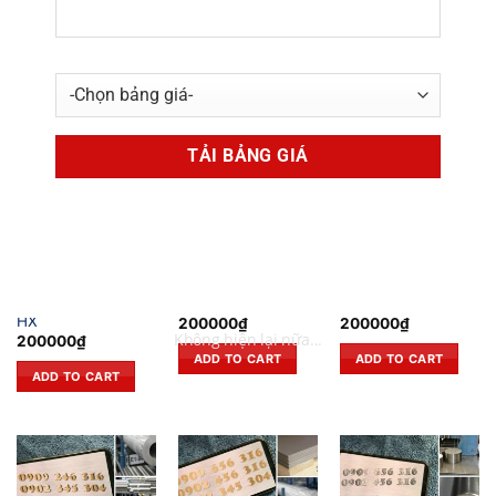
254SMO
Altemp 625
Altemp 718
200000
₫
200000
₫
200000
₫
ADD TO CART
ADD TO CART
ADD TO CART
NIKEN
NIKEN
NIKEN
Altemp HXInconel
Alvac 718
Chornin 625
HX
200000
₫
200000
₫
Không hiện lại nữa...
200000
₫
ADD TO CART
ADD TO CART
ADD TO CART