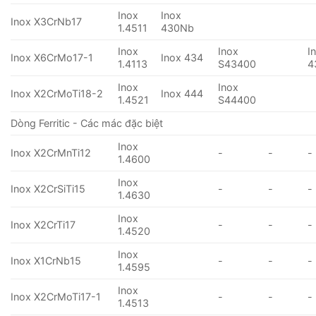
Inox
Inox
Inox X3CrNb17
1.4511
430Nb
Inox
Inox
I
Inox X6CrMo17-1
Inox 434
1.4113
S43400
4
Inox
Inox
Inox X2CrMoTi18-2
Inox 444
1.4521
S44400
Dòng Ferritic - Các mác đặc biệt
Inox
Inox X2CrMnTi12
-
-
-
1.4600
Inox
Inox X2CrSiTi15
-
-
-
1.4630
Inox
Inox X2CrTi17
-
-
-
1.4520
Inox
Inox X1CrNb15
-
-
-
1.4595
Inox
Inox X2CrMoTi17-1
-
-
-
1.4513