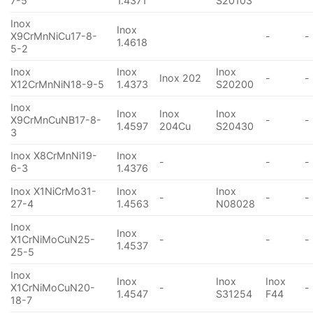
7-5
1.4371
S20103
Inox
Inox
X9CrMnNiCu17-8-
-
-
1.4618
5-2
Inox
Inox
Inox
Inox 202
-
-
X12CrMnNiN18-9-5
1.4373
S20200
Inox
Inox
Inox
Inox
X9CrMnCuNB17-8-
-
-
1.4597
204Cu
S20430
3
Inox X8CrMnNi19-
Inox
-
-
-
6-3
1.4376
Inox X1NiCrMo31-
Inox
Inox
-
-
-
27-4
1.4563
N08028
Inox
Inox
X1CrNiMoCuN25-
-
-
-
1.4537
25-5
Inox
Inox
Inox
Inox
X1CrNiMoCuN20-
-
-
1.4547
S31254
F44
18-7