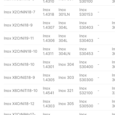
1.4310
S30100
3
Inox
Inox
Inox
Inox X2CrNiN18-7
-
1.4318
301LN
S30153
Inox
Inox
Inox
I
Inox X2CrNi18-9
-
1.4307
304L
S30403
3
Inox
Inox
Inox
Inox X2CrNi19-11
-
1.4306
304L
S30403
Inox
Inox
Inox
I
Inox X2CrNiN18-10
-
1.4311
304LN
S30453
3
Inox
Inox
I
Inox X5CrNi18-10
Inox 304
-
1.4301
S30400
3
Inox
Inox
I
Inox X8CrNiS18-9
Inox 303
-
1.4305
S30300
3
Inox
Inox
I
Inox X6CrNiTi18-10
Inox 321
-
1.4541
S32100
3
Inox
Inox
I
Inox X4CrNi18-12
Inox 305
-
1.4303
S30500
3
Inox X2CrNiMo17-
Inox
Inox
I