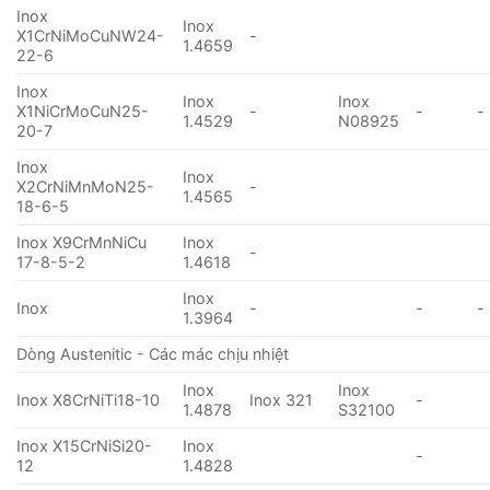
Inox
Inox
X1CrNiMoCuNW24-
-
1.4659
22-6
Inox
Inox
Inox
X1NiCrMoCuN25-
-
-
-
1.4529
N08925
20-7
Inox
Inox
X2CrNiMnMoN25-
-
1.4565
18-6-5
Inox X9CrMnNiCu
Inox
-
17-8-5-2
1.4618
Inox
Inox
-
-
-
1.3964
Dòng Austenitic - Các mác chịu nhiệt
Inox
Inox
Inox X8CrNiTi18-10
Inox 321
-
1.4878
S32100
Inox X15CrNiSi20-
Inox
-
12
1.4828