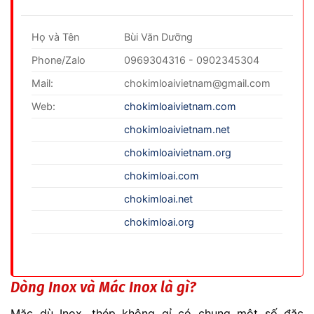
Họ và Tên
Bùi Văn Dưỡng
Phone/Zalo
0969304316 - 0902345304
Mail:
chokimloaivietnam@gmail.com
Web:
chokimloaivietnam.com
chokimloaivietnam.net
chokimloaivietnam.org
chokimloai.com
chokimloai.net
chokimloai.org
Dòng Inox và Mác Inox là gì?
Mặc dù Inox, thép không gỉ có chung một số đặc