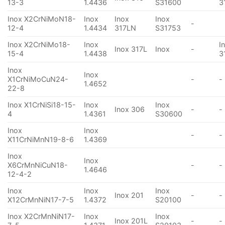
13-3
1.4436
S31600
3
Inox X2CrNiMoN18-
Inox
Inox
Inox
-
12-4
1.4434
317LN
S31753
Inox X2CrNiMo18-
Inox
I
Inox 317L
Inox
-
15-4
1.4438
3
Inox
Inox
X1CrNiMoCuN24-
-
-
1.4652
22-8
Inox X1CrNiSi18-15-
Inox
Inox
Inox 306
-
-
4
1.4361
S30600
Inox
Inox
-
-
X11CrNiMnN19-8-6
1.4369
Inox
Inox
X6CrMnNiCuN18-
-
-
1.4646
12-4-2
Inox
Inox
Inox
Inox 201
-
-
X12CrMnNiN17-7-5
1.4372
S20100
Inox X2CrMnNiN17-
Inox
Inox
Inox 201L
-
-