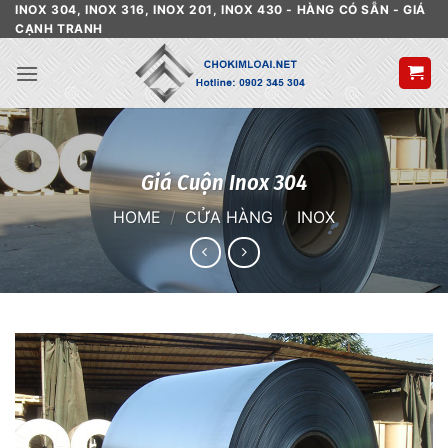
Skip
INOX 304, INOX 316, INOX 201, INOX 430 - HÀNG CÓ SẴN - GIÁ
CẠNH TRANH
to
content
Giá Cuộn Inox 304
HOME
/
CỬA HÀNG
/
INOX