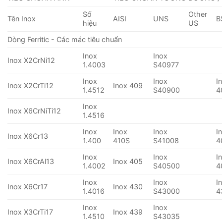
Số
Other
Tên Inox
AISI
UNS
B
hiệu
US
Dòng Ferritic - Các mác tiêu chuẩn
Inox
Inox
Inox X2CrNi12
1.4003
S40977
Inox
Inox
I
Inox X2CrTi12
Inox 409
1.4512
S40900
4
Inox
Inox X6CrNiTi12
1.4516
Inox
Inox
Inox
I
Inox X6Cr13
1.400
410S
S41008
4
Inox
Inox
I
Inox X6CrAl13
Inox 405
1.4002
S40500
4
Inox
Inox
I
Inox X6Cr17
Inox 430
1.4016
S43000
4
Inox
Inox
Inox X3CrTi17
Inox 439
1.4510
S43035