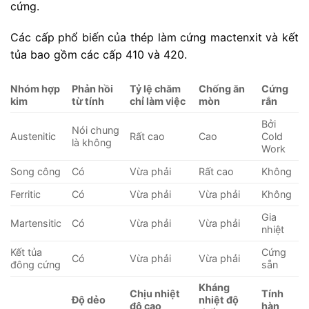
cứng.
Các cấp phổ biến của thép làm cứng mactenxit và kết
tủa bao gồm các cấp 410 và 420.
Nhóm hợp
Phản hồi
Tỷ lệ chăm
Chống ăn
Cứng
kim
từ tính
chỉ làm việc
mòn
rắn
Bởi
Nói chung
Austenitic
Rất cao
Cao
Cold
là không
Work
Song công
Có
Vừa phải
Rất cao
Không
Ferritic
Có
Vừa phải
Vừa phải
Không
Gia
Martensitic
Có
Vừa phải
Vừa phải
nhiệt
Kết tủa
Cứng
Có
Vừa phải
Vừa phải
đông cứng
sẵn
Kháng
Chịu nhiệt
Tính
Độ dẻo
nhiệt độ
độ cao
hàn