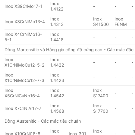
Inox
Inox X39CrMo17-1
-
-
-
1.4122
Inox
Inox
Inox
Inox X3CrNiMo13-4
-
1.4313
S41500
F6NM
Inox X4CrNiMo16-
Inox
-
-
-
5-1
1.4418
Dòng Martensitic và Hàng gia công độ cứng cao - Các mác đặc 
Inox
Inox
-
-
-
X1CrNiMoCu12-5-2
1.4422
Inox
Inox
-
-
-
X1CrNiMoCu12-7-3
1.4423
Inox
Inox
Inox
-
-
X5CrNiCuNb16-4
1.4542
S17400
Inox
Inox
Inox X7CrNiAl17-7
-
-
1.4568
S17700
Dòng Austenitic - Các mác tiêu chuẩn
Inox
Inox
I
Inox X10CrNi18-8
Inox 301
-