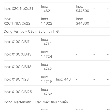
Inox
Inox
Inox X2CrNbCu21
-
-
1.4621
S44500
Inox
Inox
Inox
-
-
X2CrTiNbVCu22
1.4622
S44330
Dòng Ferritic - Các mác chịu nhiệt
Inox
Inox X10CrAlSi7
-
-
-
1.4713
Inox
Inox X10CrAlSi13
-
-
-
1.4724
Inox
Inox X10CrAlSi18
-
-
-
1.4742
Inox
Inox X18CrN28
Inox 446
-
-
-
1.4749
Inox
Inox X10CrAlSi25
-
-
-
1.4762
Dòng Martensitic - Các mác tiêu chuẩn