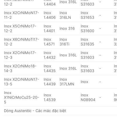
Inox 316L
-
12-2
1.4404
S31603
3
Inox X2CrNiMoN17-
Inox
Inox
Inox
I
-
11-2
1.4406
316LN
S31653
3
Inox X5CrNiMo17-
Inox
Inox
I
Inox 316
-
12-2
1.4401
S31600
3
Inox X6CrNiMoTi17-
Inox
Inox
Inox
I
-
12-2
1.4571
316Ti
S31635
3
Inox X2CrNiMo17-
Inox
Inox
I
Inox 316L
-
12-3
1.4432
S31603
3
Inox X2CrNiMo18-
Inox
Inox
I
Inox 316L
-
14-3
1.4435
S31603
3
Inox X2CrNiMoN17-
Inox
Inox
Inox
-
13-5
1.4439
317LMN
Inox
Inox
Inox
I
X1NiCrMoCu25-20-
-
1.4539
N08904
9
5
Dòng Austenitic - Các mác đặc biệt