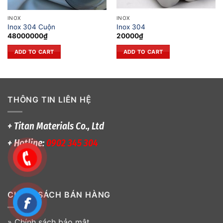
INOX
INOX
Inox 304 Cuộn
Inox 304
48000000
₫
20000
₫
ADD TO CART
ADD TO CART
THÔNG TIN LIÊN HỆ
+ Titan Materials Co., Ltd
+ Hotline:
0902 345 304
CHÍNH SÁCH BÁN HÀNG
»
Chính sách bảo mật