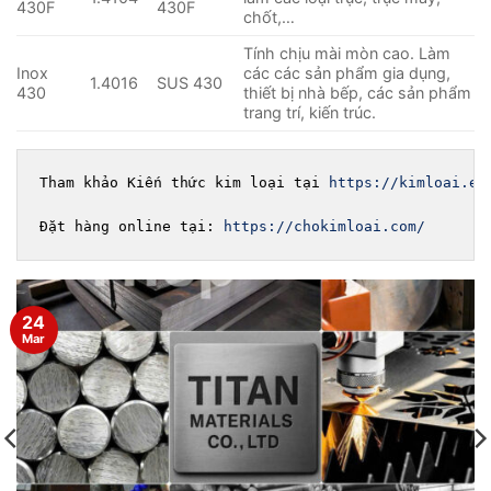
430F
430F
chốt,…
Tính chịu mài mòn cao. Làm
Inox
các các sản phẩm gia dụng,
1.4016
SUS 430
430
thiết bị nhà bếp, các sản phẩm
trang trí, kiến trúc.
Tham khảo Kiến thức kim loại tại 
https://kimloai.ed
Đặt hàng online tại: 
https://chokimloai.com/
07
Jan