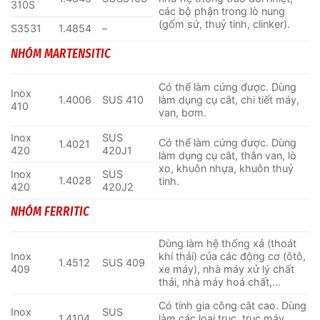
310S
các bộ phận trong lò nung
(gốm sứ, thuỷ tinh, clinker).
S3531
1.4854
–
NHÓM MARTENSITIC
Có thể làm cứng được. Dùng
Inox
1.4006
SUS 410
làm dụng cụ cắt, chi tiết máy,
410
van, bơm.
Inox
SUS
Có thể làm cứng được. Dùng
1.4021
420
420J1
làm dụng cụ cắt, thân van, lò
xo, khuôn nhựa, khuôn thuỷ
Inox
SUS
1.4028
tinh.
420
420J2
NHÓM FERRITIC
Dùng làm hệ thống xả (thoát
Inox
khí thải) của các động cơ (ôtô,
1.4512
SUS 409
409
xe máy), nhà máy xử lý chất
thải, nhà máy hoá chất,…
Có tính gia công cắt cao. Dùng
Inox
SUS
1.4104
làm các loại trục, trục máy,