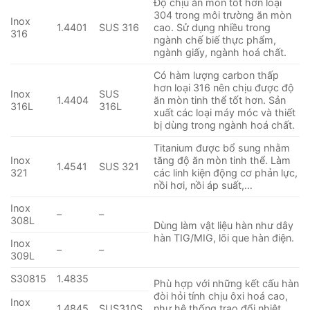
Độ chịu ăn mòn tốt hơn loại
304 trong môi trường ăn mòn
Inox
1.4401
SUS 316
cao. Sử dụng nhiều trong
316
ngành chế biế thực phẩm,
ngành giấy, ngành hoá chất.
Có hàm lượng carbon thấp
hơn loại 316 nên chịu được độ
Inox
SUS
1.4404
ăn mòn tinh thể tốt hơn. Sản
316L
316L
xuất các loại máy móc và thiết
bị dùng trong ngành hoá chất.
Titanium được bổ sung nhằm
Inox
tăng độ ăn mòn tinh thể. Làm
1.4541
SUS 321
321
các linh kiện động cơ phản lực,
nồi hơi, nồi áp suất,…
Inox
–
–
308L
Dùng làm vật liệu hàn như dây
hàn TIG/MIG, lõi que hàn điện.
Inox
–
–
309L
S30815
1.4835
Phù hợp với những kết cấu hàn
đòi hỏi tính chịu ôxi hoá cao,
Inox
1.4845
SUS310S
như hệ thống trao đổi nhiệt,