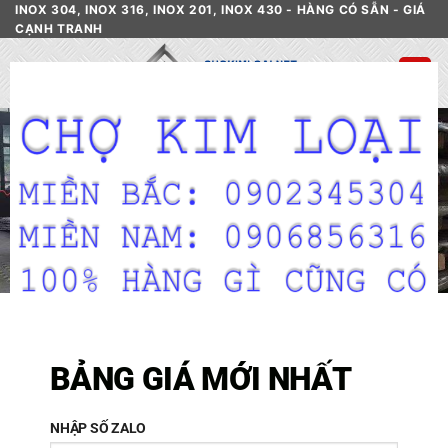
Skip
INOX 304, INOX 316, INOX 201, INOX 430 - HÀNG CÓ SẴN - GIÁ
CẠNH TRANH
to
content
CL
TH
MO
Inox 316 Giá Rẻ Các Loại
HOME
/
CỬA HÀNG
/
INOX
BẢNG GIÁ MỚI NHẤT
NHẬP SỐ ZALO