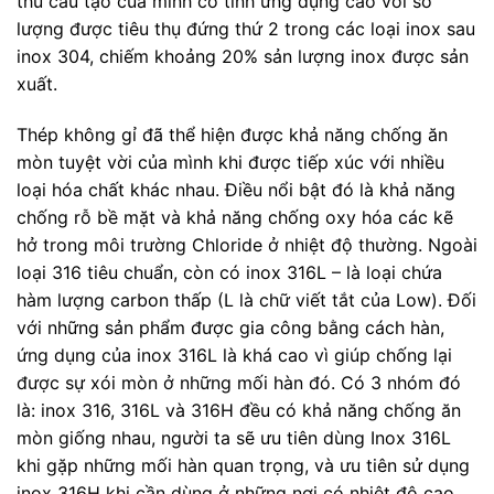
thù cấu tạo của mình có tính ứng dụng cao với số
lượng được tiêu thụ đứng thứ 2 trong các loại inox sau
inox 304, chiếm khoảng 20% sản lượng inox được sản
xuất.
Thép không gỉ đã thể hiện được khả năng chống ăn
mòn tuyệt vời của mình khi được tiếp xúc với nhiều
loại hóa chất khác nhau. Điều nổi bật đó là khả năng
chống rỗ bề mặt và khả năng chống oxy hóa các kẽ
hở trong môi trường Chloride ở nhiệt độ thường. Ngoài
loại 316 tiêu chuẩn, còn có inox 316L – là loại chứa
hàm lượng carbon thấp (L là chữ viết tắt của Low). Đối
với những sản phẩm được gia công bằng cách hàn,
ứng dụng của inox 316L là khá cao vì giúp chống lại
được sự xói mòn ở những mối hàn đó. Có 3 nhóm đó
là: inox 316, 316L và 316H đều có khả năng chống ăn
mòn giống nhau, người ta sẽ ưu tiên dùng Inox 316L
khi gặp những mối hàn quan trọng, và ưu tiên sử dụng
inox 316H khi cần dùng ở những nơi có nhiệt độ cao.