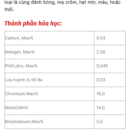
loại là cùng đánh bóng, mạ crôm, hạt mịn, màu, hoặc
thổi.
Thành phần hóa học:
Carbon, Max%
0,03
Mangan, Max%
2,00
Phốt pho, Max%
0,045
Lưu huỳnh,% tối đa
0,03
Chromium,Max%
18,0
Nickel,Min%
14,0
Molybdenum,Max%
3,0