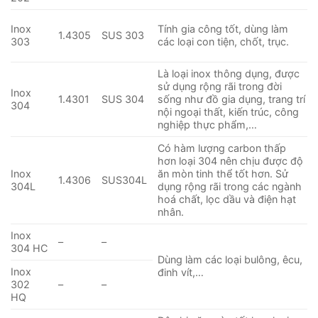
Inox
Tính gia công tốt, dùng làm
1.4305
SUS 303
303
các loại con tiện, chốt, trục.
Là loại inox thông dụng, được
sử dụng rộng rãi trong đời
Inox
1.4301
SUS 304
sống như đồ gia dụng, trang trí
304
nội ngoại thất, kiến trúc, công
nghiệp thực phẩm,…
Có hàm lượng carbon thấp
hơn loại 304 nên chịu được độ
Inox
ăn mòn tinh thể tốt hơn. Sử
1.4306
SUS304L
304L
dụng rộng rãi trong các ngành
hoá chất, lọc dầu và điện hạt
nhân.
Inox
–
–
304 HC
Dùng làm các loại bulông, êcu,
Inox
đinh vít,…
302
–
–
HQ