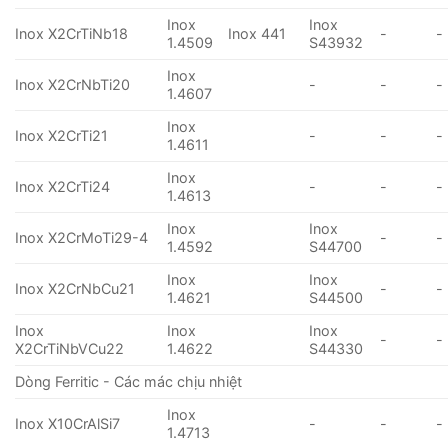
Inox
Inox
Inox X2CrTiNb18
Inox 441
-
-
1.4509
S43932
Inox
Inox X2CrNbTi20
-
-
-
1.4607
Inox
Inox X2CrTi21
-
-
-
1.4611
Inox
Inox X2CrTi24
-
-
-
1.4613
Inox
Inox
Inox X2CrMoTi29-4
-
-
1.4592
S44700
Inox
Inox
Inox X2CrNbCu21
-
-
1.4621
S44500
Inox
Inox
Inox
-
-
X2CrTiNbVCu22
1.4622
S44330
Dòng Ferritic - Các mác chịu nhiệt
Inox
Inox X10CrAlSi7
-
-
-
1.4713