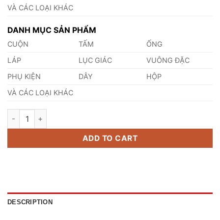
VÀ CÁC LOẠI KHÁC
DANH MỤC SẢN PHẨM
CUỘN
TẤM
ỐNG
LÁP
LỤC GIÁC
VUÔNG ĐẶC
PHỤ KIỆN
DÂY
HỘP
VÀ CÁC LOẠI KHÁC
Ống Inox DN90/SCH20 quantity
ADD TO CART
DESCRIPTION