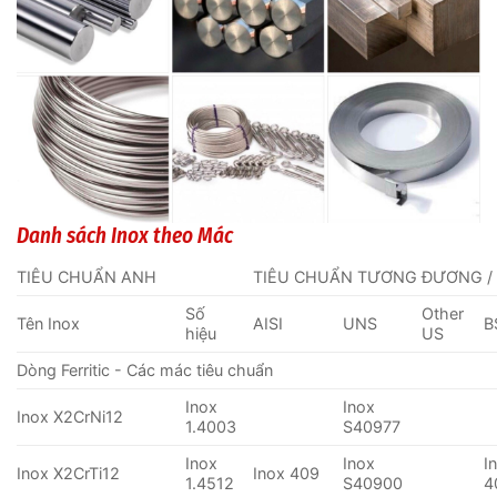
Danh sách Inox theo Mác
TIÊU CHUẨN ANH
TIÊU CHUẨN TƯƠNG ĐƯƠNG /
Số
Other
Tên Inox
AISI
UNS
B
hiệu
US
Dòng Ferritic - Các mác tiêu chuẩn
Inox
Inox
Inox X2CrNi12
1.4003
S40977
Inox
Inox
I
Inox X2CrTi12
Inox 409
1.4512
S40900
4