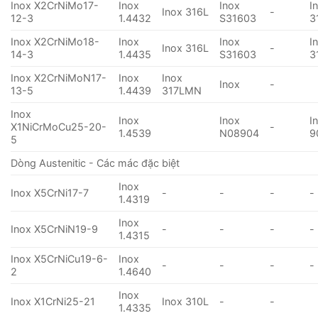
Inox X2CrNiMo17-
Inox
Inox
I
Inox 316L
-
12-3
1.4432
S31603
3
Inox X2CrNiMo18-
Inox
Inox
I
Inox 316L
-
14-3
1.4435
S31603
3
Inox X2CrNiMoN17-
Inox
Inox
Inox
-
13-5
1.4439
317LMN
Inox
Inox
Inox
I
X1NiCrMoCu25-20-
-
1.4539
N08904
9
5
Dòng Austenitic - Các mác đặc biệt
Inox
Inox X5CrNi17-7
-
-
-
-
1.4319
Inox
Inox X5CrNiN19-9
-
-
-
-
1.4315
Inox X5CrNiCu19-6-
Inox
-
-
-
-
2
1.4640
Inox
Inox X1CrNi25-21
Inox 310L
-
-
1.4335