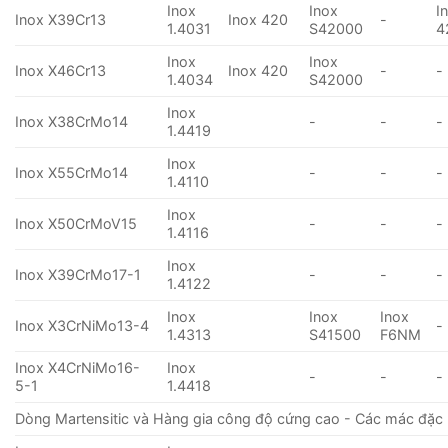
Inox
Inox
I
Inox X39Cr13
Inox 420
-
1.4031
S42000
4
Inox
Inox
Inox X46Cr13
Inox 420
-
-
1.4034
S42000
Inox
Inox X38CrMo14
-
-
-
1.4419
Inox
Inox X55CrMo14
-
-
-
1.4110
Inox
Inox X50CrMoV15
-
-
-
1.4116
Inox
Inox X39CrMo17-1
-
-
-
1.4122
Inox
Inox
Inox
Inox X3CrNiMo13-4
-
1.4313
S41500
F6NM
Inox X4CrNiMo16-
Inox
-
-
-
5-1
1.4418
Dòng Martensitic và Hàng gia công độ cứng cao - Các mác đặc 