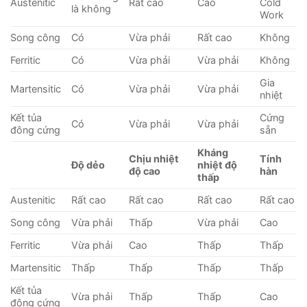
Austenitic
Rất cao
Cao
Cold
là không
Work
Song công
Có
Vừa phải
Rất cao
Không
Ferritic
Có
Vừa phải
Vừa phải
Không
Gia
Martensitic
Có
Vừa phải
Vừa phải
nhiệt
Kết tủa
Cứng
Có
Vừa phải
Vừa phải
đông cứng
sẵn
Kháng
Chịu nhiệt
Tính
Độ dẻo
nhiệt độ
độ cao
hàn
thấp
Austenitic
Rất cao
Rất cao
Rất cao
Rất cao
Song công
Vừa phải
Thấp
Vừa phải
Cao
Ferritic
Vừa phải
Cao
Thấp
Thấp
Martensitic
Thấp
Thấp
Thấp
Thấp
Kết tủa
Vừa phải
Thấp
Thấp
Cao
đông cứng