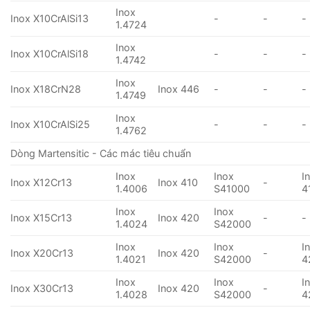
Inox
Inox X10CrAlSi13
-
-
-
1.4724
Inox
Inox X10CrAlSi18
-
-
-
1.4742
Inox
Inox X18CrN28
Inox 446
-
-
-
1.4749
Inox
Inox X10CrAlSi25
-
-
-
1.4762
Dòng Martensitic - Các mác tiêu chuẩn
Inox
Inox
I
Inox X12Cr13
Inox 410
-
1.4006
S41000
4
Inox
Inox
Inox X15Cr13
Inox 420
-
-
1.4024
S42000
Inox
Inox
I
Inox X20Cr13
Inox 420
-
1.4021
S42000
4
Inox
Inox
I
Inox X30Cr13
Inox 420
-
1.4028
S42000
4