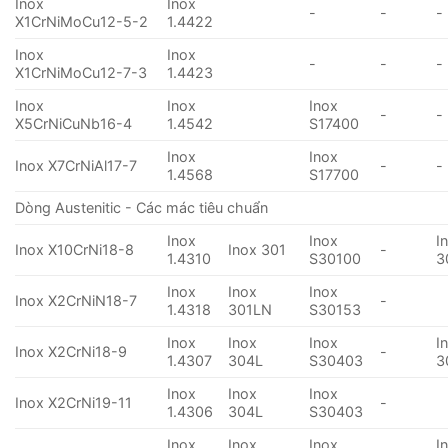
Inox
Inox
-
-
-
X1CrNiMoCu12-5-2
1.4422
Inox
Inox
-
-
-
X1CrNiMoCu12-7-3
1.4423
Inox
Inox
Inox
-
-
X5CrNiCuNb16-4
1.4542
S17400
Inox
Inox
Inox X7CrNiAl17-7
-
-
1.4568
S17700
Dòng Austenitic - Các mác tiêu chuẩn
Inox
Inox
I
Inox X10CrNi18-8
Inox 301
-
1.4310
S30100
3
Inox
Inox
Inox
Inox X2CrNiN18-7
-
1.4318
301LN
S30153
Inox
Inox
Inox
I
Inox X2CrNi18-9
-
1.4307
304L
S30403
3
Inox
Inox
Inox
Inox X2CrNi19-11
-
1.4306
304L
S30403
Inox
Inox
Inox
I