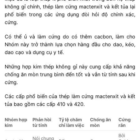
không gỉ chính, thép làm cứng mactenxit và kết tủa lại
phổ biến trong các ứng dụng đòi hỏi độ chính xác,
cứng.
Có thể ủ và làm cứng do có thêm cacbon, làm cho
Nhóm này trở thành lựa chọn hàng đầu cho dao, kéo,
dao cạo và dụng cụ y tế.
Những hợp kim thép không gỉ này cung cấp khả năng
chống ăn mòn trung bình đến tốt và vẫn từ tính sau khi
cứng.
Các cấp phổ biến của thép làm cứng mactenxit và kết
tủa bao gồm các cấp 410 và 420.
Nhóm hợp
Phản hồi
Tỷ lệ chăm
Chống ăn
Cứng
kim
từ tính
chỉ làm việc
mòn
rắn
Bởi
Nói chung