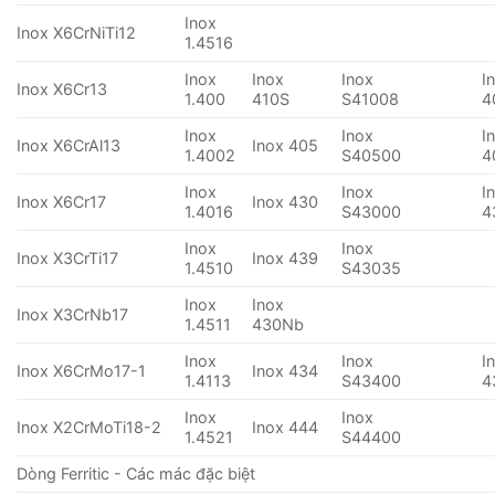
Inox
Inox X6CrNiTi12
1.4516
Inox
Inox
Inox
I
Inox X6Cr13
1.400
410S
S41008
4
Inox
Inox
I
Inox X6CrAl13
Inox 405
1.4002
S40500
4
Inox
Inox
I
Inox X6Cr17
Inox 430
1.4016
S43000
4
Inox
Inox
Inox X3CrTi17
Inox 439
1.4510
S43035
Inox
Inox
Inox X3CrNb17
1.4511
430Nb
Inox
Inox
I
Inox X6CrMo17-1
Inox 434
1.4113
S43400
4
Inox
Inox
Inox X2CrMoTi18-2
Inox 444
1.4521
S44400
Dòng Ferritic - Các mác đặc biệt