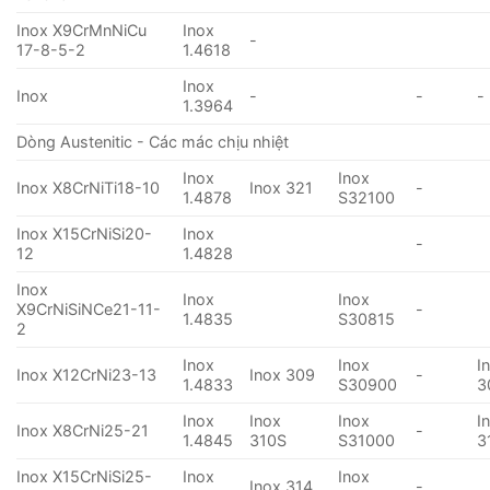
Inox X9CrMnNiCu
Inox
-
17-8-5-2
1.4618
Inox
Inox
-
-
-
1.3964
Dòng Austenitic - Các mác chịu nhiệt
Inox
Inox
Inox X8CrNiTi18-10
Inox 321
-
1.4878
S32100
Inox X15CrNiSi20-
Inox
-
12
1.4828
Inox
Inox
Inox
X9CrNiSiNCe21-11-
-
1.4835
S30815
2
Inox
Inox
I
Inox X12CrNi23-13
Inox 309
-
1.4833
S30900
3
Inox
Inox
Inox
I
Inox X8CrNi25-21
-
1.4845
310S
S31000
3
Inox X15CrNiSi25-
Inox
Inox
Inox 314
-