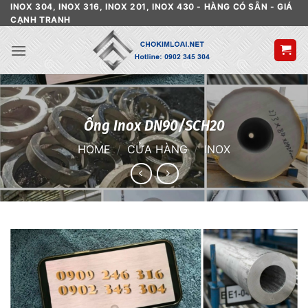
Skip
INOX 304, INOX 316, INOX 201, INOX 430 - HÀNG CÓ SẴN - GIÁ
CẠNH TRANH
to
content
Ống Inox DN90/SCH20
HOME
/
CỬA HÀNG
/
INOX