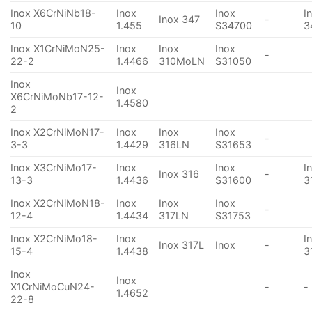
Inox X6CrNiNb18-
Inox
Inox
I
Inox 347
-
10
1.455
S34700
3
Inox X1CrNiMoN25-
Inox
Inox
Inox
-
22-2
1.4466
310MoLN
S31050
Inox
Inox
X6CrNiMoNb17-12-
1.4580
2
Inox X2CrNiMoN17-
Inox
Inox
Inox
-
3-3
1.4429
316LN
S31653
Inox X3CrNiMo17-
Inox
Inox
I
Inox 316
-
13-3
1.4436
S31600
3
Inox X2CrNiMoN18-
Inox
Inox
Inox
-
12-4
1.4434
317LN
S31753
Inox X2CrNiMo18-
Inox
I
Inox 317L
Inox
-
15-4
1.4438
3
Inox
Inox
X1CrNiMoCuN24-
-
-
1.4652
22-8