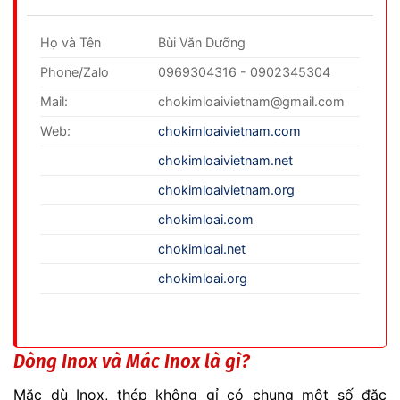
Họ và Tên
Bùi Văn Dưỡng
Phone/Zalo
0969304316 - 0902345304
Mail:
chokimloaivietnam@gmail.com
Web:
chokimloaivietnam.com
chokimloaivietnam.net
chokimloaivietnam.org
chokimloai.com
chokimloai.net
chokimloai.org
Dòng Inox và Mác Inox là gì?
Mặc dù Inox, thép không gỉ có chung một số đặc