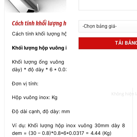
Cách tính khối lượng hộp inox
Cách tính khối lượng hộp inox
Khối lượng hộp vuông inox dài 6m:
Khối lượng ống vuông inox = (độ dài cạnh – độ
dày) * độ dày * 6 * 0.0317
Đơn vị tính:
Không hiện lạ
Hộp vuông inox: Kg
Độ dài cạnh, độ dày: mm
Ví dụ: Khối lượng hộp inox vuông 30mm dày 8
dem = (30 – 0.8)*0.8*6*0.0317 = 4.44 (Kg)