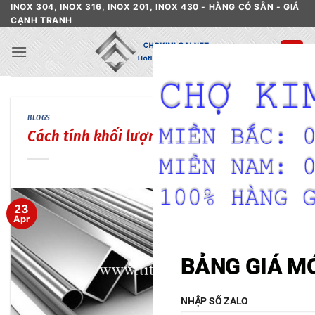
Skip
INOX 304, INOX 316, INOX 201, INOX 430 - HÀNG CÓ SẴN - GIÁ
CẠNH TRANH
to
content
BLOGS
Cách tính khối lượng hộp inox
23
Apr
BẢNG GIÁ M
NHẬP SỐ ZALO