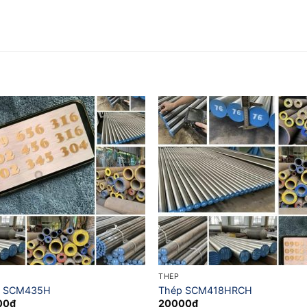
THÉP
p SCM435H
Thép SCM418HRCH
00
₫
20000
₫