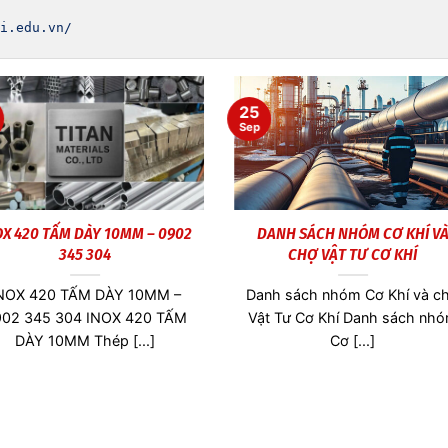
i.edu.vn/
25
Sep
Thép SK5 Dày 0.1mm
Thép SK5 dày 0,2mm
ép SK5 Dày 0.1mm Thép SK5
Thép SK5 là gì? Giới thiệu Th
gì? Thép SK5 là một loại thép
SK5 Thép SK5 là một loại th
carbon [...]
carbon [...]