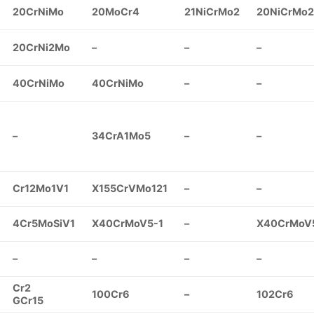
20CrNiMo
20MoCr4
21NiCrMo2
20NiCrMo2
20CrNi2Mo
–
–
–
40CrNiMo
40CrNiMo
–
–
–
34CrA1Mo5
–
–
Cr12Mo1V1
X155CrVMo121
–
–
4Cr5MoSiV1
X40CrMoV5-1
–
X40CrMoV
–
–
–
–
Cr2
100Cr6
–
102Cr6
GCr15