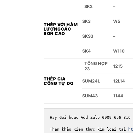
SK2
–
SK3
W5
THÉP VỚI HÀM
LƯỢNG
CÁC
BON CAO
SKS3
–
SK4
W110
TỔNG HỢP
1215
23
THÉP GIA
SUM24L
12L14
CÔNG TỰ DO
SUM43
1144
Hãy Gọi hoặc Add Zalo 0909 656 316 
Tham khảo Kiến thức kim loại tại 
ht