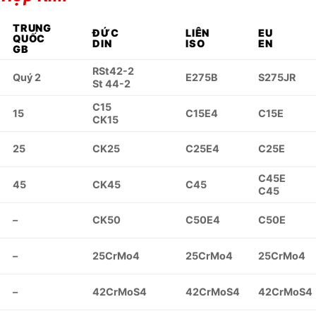
TRUNG
ĐỨC
LIÊN
EU
QUỐC
DIN
ISO
EN
GB
RSt42-2
Quý 2
E275B
S275JR
St 44-2
C15
15
C15E4
C15E
CK15
25
CK25
C25E4
C25E
C45E
45
CK45
C45
C45
–
CK50
C50E4
C50E
–
25CrMo4
25CrMo4
25CrMo4
–
42CrMoS4
42CrMoS4
42CrMoS4