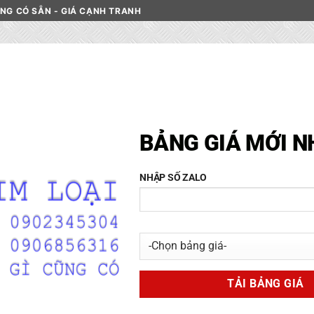
HÀNG CÓ SẴN - GIÁ CẠNH TRANH
C INOX
DANH MỤC NHÔM
PHÂN LOẠI NHÔM
LIÊN HỆ
BẢNG GIÁ MỚI N
Thép Tròn Đặc, Trục Láp Thép
NHẬP SỐ ZALO
HOME
/
CỬA HÀNG
/
THÉP
20000
₫
Đặc tính của thép