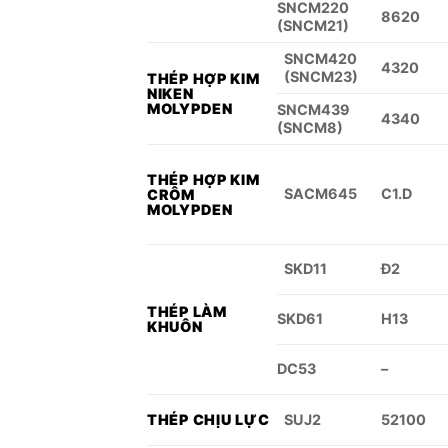
SNCM220
8620
(SNCM21)
SNCM420
4320
(SNCM23)
THÉP HỢP KIM
NIKEN
MOLYPDEN
SNCM439
4340
(SNCM8)
THÉP HỢP KIM
SACM645
C1.D
CRÔM
MOLYPDEN
SKD11
Đ2
THÉP LÀM
SKD61
H13
KHUÔN
DC53
–
THÉP CHỊU LỰC
SUJ2
52100