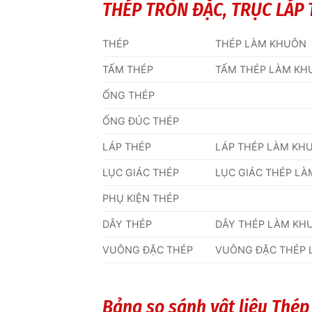
THÉP TRÒN ĐẶC, TRỤC LÁP 
THÉP
THÉP LÀM KHUÔN
TẤM THÉP
TẤM THÉP LÀM KH
ỐNG THÉP
ỐNG ĐÚC THÉP
LÁP THÉP
LÁP THÉP LÀM KH
LỤC GIÁC THÉP
LỤC GIÁC THÉP L
PHỤ KIỆN THÉP
DÂY THÉP
DÂY THÉP LÀM KH
VUÔNG ĐẶC THÉP
VUÔNG ĐẶC THÉP
Bảng so sánh vật liệu Thé