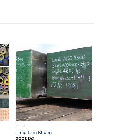
THÉP
Thép Làm Khuôn
20000
₫