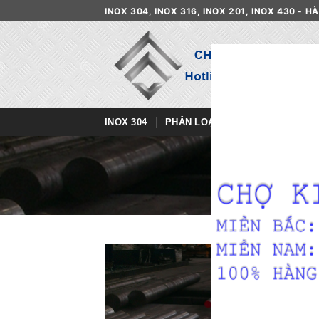
Skip
INOX 304, INOX 316, INOX 201, INOX 430 - 
to
content
INOX 304
PHÂN LOẠI INOX
DANH MỤ