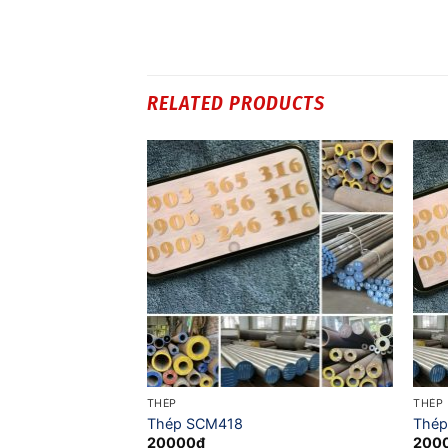
RELATED PRODUCTS
THÉP
THÉP
òn
Thép SCM418
Thé
20000
₫
200