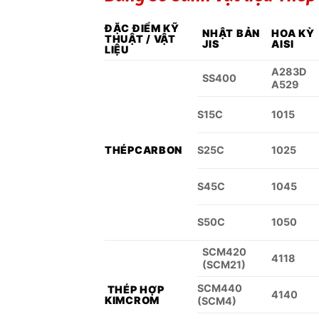
ĐẶC ĐIỂM KỸ
NHẬT BẢN
HOA KỲ
THUẬT / VẬT
JIS
AISI
LIỆU
A283D
SS400
A529
S15C
1015
THÉP
CARBON
S25C
1025
S45C
1045
S50C
1050
SCM420
4118
(SCM21)
SCM440
THÉP HỢP
4140
KIM
CROM
(SCM4)