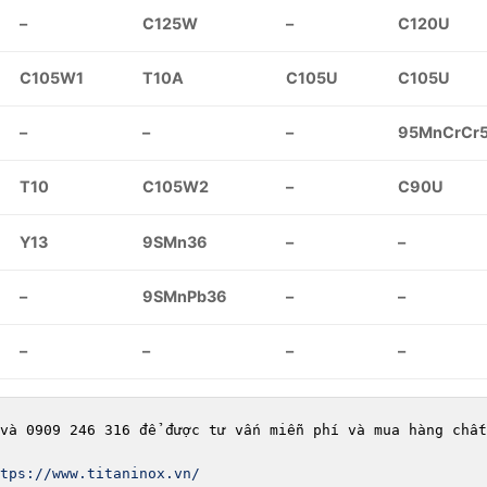
–
C125W
–
C120U
C105W1
T10A
C105U
C105U
–
–
–
95MnCrCr
T10
C105W2
–
C90U
Y13
9SMn36
–
–
–
9SMnPb36
–
–
–
–
–
–
và 0909 246 316 để được tư vấn miễn phí và mua hàng chất
tps://www.titaninox.vn/