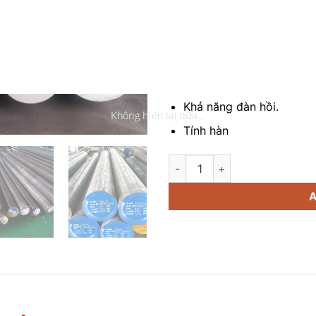
Tính dẻo.
Tính bền.
Tính cứng.
Khả năng chống oxi hóa 
Khả năng đàn hồi.
Không hiện lại nữa...
Tính hàn
Thép Tròn Đặc, Trục Láp Thép