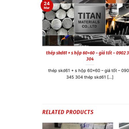
24
Mar
thép skd61 + s hộp 60×60 – giá tốt – 0902 
304
thép skd61 + s hộp 60×60 – giá tốt – 09
345 304 thép skd61 [...]
RELATED PRODUCTS