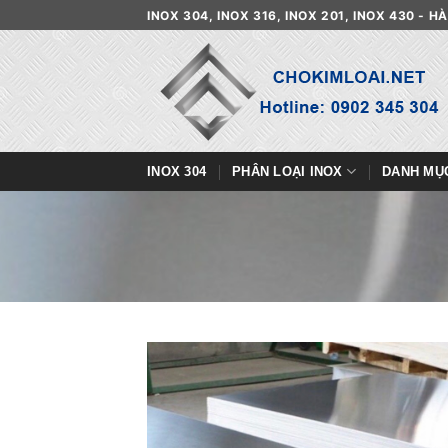
Skip
INOX 304, INOX 316, INOX 201, INOX 430 - 
to
content
INOX 304
PHÂN LOẠI INOX
DANH MỤ