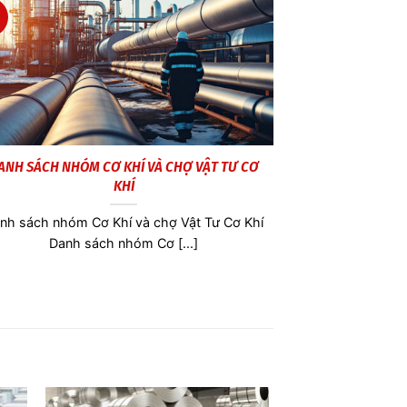
25
Sep
ANH SÁCH NHÓM CƠ KHÍ VÀ CHỢ VẬT TƯ CƠ
Ti- 10V-2Fe
KHÍ
Ti- 10V-2Fe – 3
nh sách nhóm Cơ Khí và chợ Vật Tư Cơ Khí
10V-2Fe-
Danh sách nhóm Cơ [...]