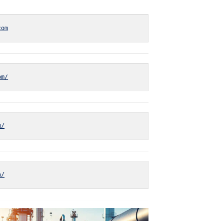
com
om/
m/
n/