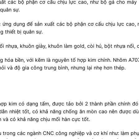
t các bộ phận cơ cấu chịu lực cao, như bộ gá cho máy bay
 quân sự.
ng dụng để sản xuất các bộ phận cơ cấu chịu lực cao, như
g thiết bị quân sự.
i nhựa, khuôn giày, khuôn làm gold, còi hú, bột nhựa nổi, 
 hóa bền, với kẽm là nguyên tố hợp kim chính. Nhôm A70
ỏi và độ gia công trung bình, nhưng lại nhẹ hơn thép.
ợp kim có dạng tấm, được tảo bởi 2 thành phần chính đó 
h dẫn nhiệt tốt, có khả năng chống ăn mòn cao nên được d
h và có khả năng chịu mối hàn cực tốt.
trong các ngành CNC công nghiệp và cơ khí như: làm phụ k