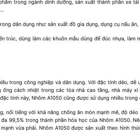
c phẩm trong ngành dinh dưỡng, sản xuất thành phần xe tải
 …
ong dân dụng như: sản xuất đồ gia dụng, dụng cụ nấu ăn, nh
iến trúc, dùng làm các khuôn mẫu dùng để đúc nhựa, làm m
ều trong công nghiệp và dân dụng. Với đặc tính dẻo, d
ống cách nhiệt trong các tòa nhà cao tầng, nhà máy xí ng
với đặc tính này, Nhôm A1050 cũng được sử dụng nhiều trong
, nổi tiếng với khả năng chống ăn mòn mạnh mẽ, độ dẻo 
ối đa 99,5% trong thành phần hóa học của Nhôm A1050. N
c mạnh vừa phải. Nhôm A1050 được sản xuất theo hình th