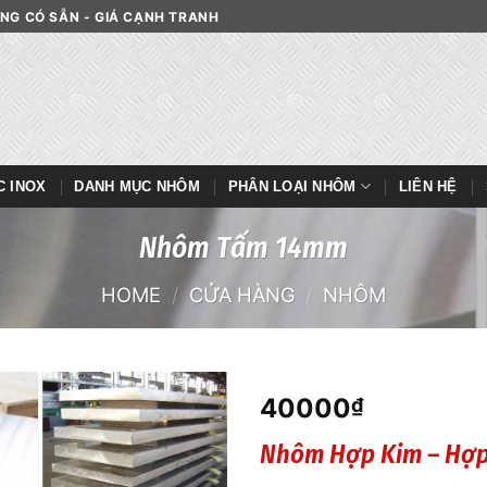
HÀNG CÓ SẴN - GIÁ CẠNH TRANH
C INOX
DANH MỤC NHÔM
PHÂN LOẠI NHÔM
LIÊN HỆ
Nhôm Tấm 14mm
HOME
/
CỬA HÀNG
/
NHÔM
40000
₫
Nhôm Hợp Kim – Hợ