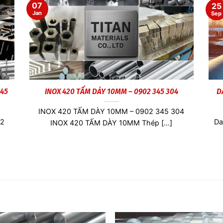
07
25
Jan
Sep
345
INOX 420 TẤM DÀY 10MM – 0902 345 304
D
INOX 420 TẤM DÀY 10MM – 0902 345 304
02
Da
INOX 420 TẤM DÀY 10MM Thép [...]