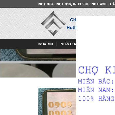
Skip
INOX 304, INOX 316, INOX 201, INOX 430 - 
to
content
INOX 304
PHÂN LOẠI INOX
DANH MỤ