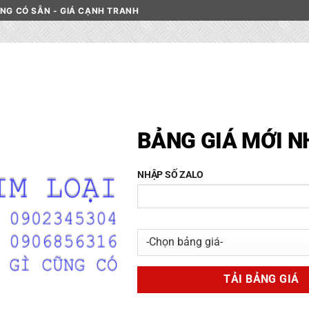
HÀNG CÓ SẴN - GIÁ CẠNH TRANH
C INOX
DANH MỤC NHÔM
PHÂN LOẠI NHÔM
LIÊN HỆ
BẢNG GIÁ MỚI N
Láp Inox 316 Phi 72mm
NHẬP SỐ ZALO
HOME
/
CỬA HÀNG
/
INOX
50000
₫
Láp Inox 316 Phi 72mm luô
https://chokimloai.net/ gia