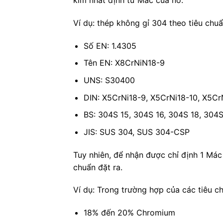
kim nhất định từ Mác của nó.
Ví dụ: thép không gỉ 304 theo tiêu chu
Số EN: 1.4305
Tên EN: X8CrNiN18-9
UNS: S30400
DIN: X5CrNi18-9, X5CrNi18-10, X5Cr
BS: 304S 15, 304S 16, 304S 18, 304
JIS: SUS 304, SUS 304-CSP
Tuy nhiên, để nhận được chỉ định 1 Mác
chuẩn đặt ra.
Ví dụ: Trong trường hợp của các tiêu 
18% đến 20% Chromium