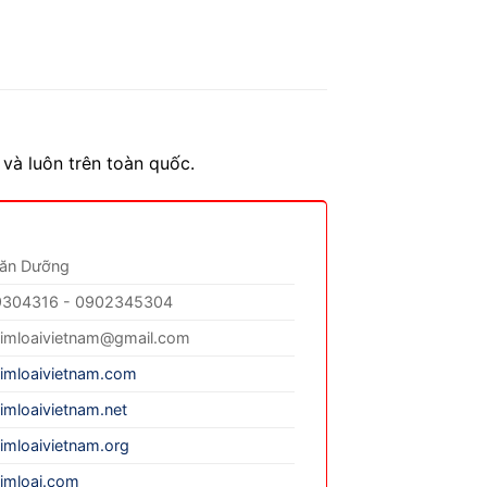
và luôn trên toàn quốc.
Văn Dưỡng
304316 - 0902345304
imloaivietnam@gmail.com
imloaivietnam.com
imloaivietnam.net
imloaivietnam.org
imloai.com