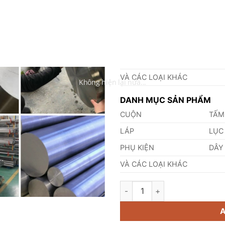
quốc.
DANH MỤC VẬT LIỆU
INOX
TIT
NHÔM
ĐỒ
VÀ CÁC LOẠI KHÁC
Không hiện lại nữa...
DANH MỤC SẢN PHẨM
CUỘN
TẤM
LÁP
LỤC
PHỤ KIỆN
DÂY
VÀ CÁC LOẠI KHÁC
Láp Inox 316 Phi 72mm quanti