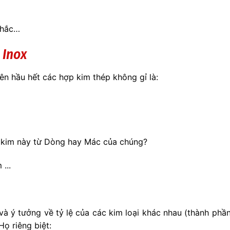
nhắc…
 Inox
n hầu hết các hợp kim thép không gỉ là:
 kim này từ Dòng hay Mác của chúng?
...
và ý tưởng về tỷ lệ của các kim loại khác nhau (thành ph
ọ riêng biệt: