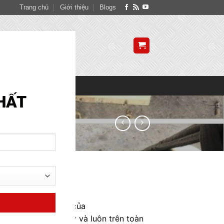
Trang chủ
Giới thiệu
Blogs
CLOSE
THIS
MODULE
SITE MAP
HẤT
n có sẵn trong kho của
o hàng miễn phí ngay và luôn trên toàn