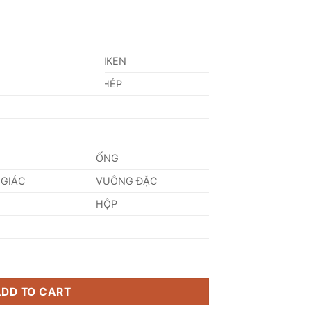
AN
NIKEN
NG
THÉP
ỐNG
 GIÁC
VUÔNG ĐẶC
HỘP
ty
ADD TO CART