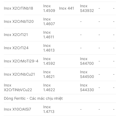
Inox
Inox
Inox X2CrTiNb18
Inox 441
-
-
1.4509
S43932
Inox
Inox X2CrNbTi20
-
-
-
1.4607
Inox
Inox X2CrTi21
-
-
-
1.4611
Inox
Inox X2CrTi24
-
-
-
1.4613
Inox
Inox
Inox X2CrMoTi29-4
-
-
1.4592
S44700
Inox
Inox
Inox X2CrNbCu21
-
-
1.4621
S44500
Inox
Inox
Inox
-
-
X2CrTiNbVCu22
1.4622
S44330
Dòng Ferritic - Các mác chịu nhiệt
Inox
Inox X10CrAlSi7
-
-
-
1.4713