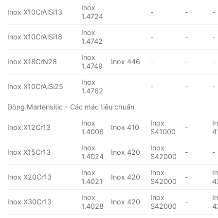
Inox
Inox X10CrAlSi13
-
-
-
1.4724
Inox
Inox X10CrAlSi18
-
-
-
1.4742
Inox
Inox X18CrN28
Inox 446
-
-
-
1.4749
Inox
Inox X10CrAlSi25
-
-
-
1.4762
Dòng Martensitic - Các mác tiêu chuẩn
Inox
Inox
I
Inox X12Cr13
Inox 410
-
1.4006
S41000
4
Inox
Inox
Inox X15Cr13
Inox 420
-
-
1.4024
S42000
Inox
Inox
I
Inox X20Cr13
Inox 420
-
1.4021
S42000
4
Inox
Inox
I
Inox X30Cr13
Inox 420
-
1.4028
S42000
4