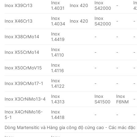
Inox
Inox
I
Inox X39Cr13
Inox 420
-
1.4031
S42000
4
Inox
Inox
Inox X46Cr13
Inox 420
-
-
1.4034
S42000
Inox
Inox X38CrMo14
-
-
-
1.4419
Inox
Inox X55CrMo14
-
-
-
1.4110
Inox
Inox X50CrMoV15
-
-
-
1.4116
Inox
Inox X39CrMo17-1
-
-
-
1.4122
Inox
Inox
Inox
Inox X3CrNiMo13-4
-
1.4313
S41500
F6NM
Inox X4CrNiMo16-
Inox
-
-
-
5-1
1.4418
Dòng Martensitic và Hàng gia công độ cứng cao - Các mác đặc 