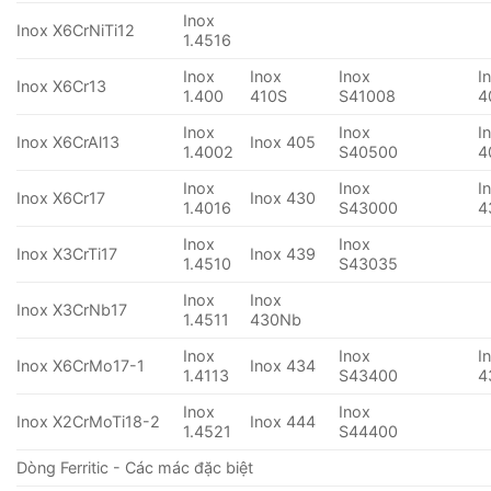
Inox
Inox X6CrNiTi12
1.4516
Inox
Inox
Inox
I
Inox X6Cr13
1.400
410S
S41008
4
Inox
Inox
I
Inox X6CrAl13
Inox 405
1.4002
S40500
4
Inox
Inox
I
Inox X6Cr17
Inox 430
1.4016
S43000
4
Inox
Inox
Inox X3CrTi17
Inox 439
1.4510
S43035
Inox
Inox
Inox X3CrNb17
1.4511
430Nb
Inox
Inox
I
Inox X6CrMo17-1
Inox 434
1.4113
S43400
4
Inox
Inox
Inox X2CrMoTi18-2
Inox 444
1.4521
S44400
Dòng Ferritic - Các mác đặc biệt