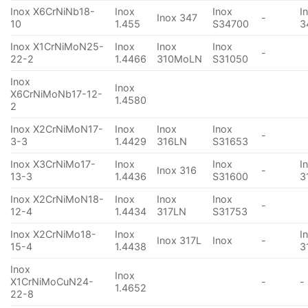
Inox X6CrNiNb18-
Inox
Inox
I
Inox 347
-
10
1.455
S34700
3
Inox X1CrNiMoN25-
Inox
Inox
Inox
-
22-2
1.4466
310MoLN
S31050
Inox
Inox
X6CrNiMoNb17-12-
1.4580
2
Inox X2CrNiMoN17-
Inox
Inox
Inox
-
3-3
1.4429
316LN
S31653
Inox X3CrNiMo17-
Inox
Inox
I
Inox 316
-
13-3
1.4436
S31600
3
Inox X2CrNiMoN18-
Inox
Inox
Inox
-
12-4
1.4434
317LN
S31753
Inox X2CrNiMo18-
Inox
I
Inox 317L
Inox
-
15-4
1.4438
3
Inox
Inox
X1CrNiMoCuN24-
-
-
1.4652
22-8