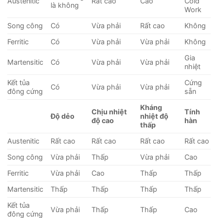
Austenitic
Rất cao
Cao
Cold
là không
Work
Song công
Có
Vừa phải
Rất cao
Không
Ferritic
Có
Vừa phải
Vừa phải
Không
Gia
Martensitic
Có
Vừa phải
Vừa phải
nhiệt
Kết tủa
Cứng
Có
Vừa phải
Vừa phải
đông cứng
sẵn
Kháng
Chịu nhiệt
Tính
Độ dẻo
nhiệt độ
độ cao
hàn
thấp
Austenitic
Rất cao
Rất cao
Rất cao
Rất cao
Song công
Vừa phải
Thấp
Vừa phải
Cao
Ferritic
Vừa phải
Cao
Thấp
Thấp
Martensitic
Thấp
Thấp
Thấp
Thấp
Kết tủa
Vừa phải
Thấp
Thấp
Cao
đông cứng