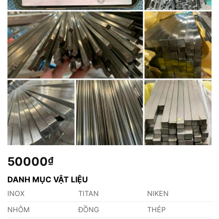
50000
₫
DANH MỤC VẬT LIỆU
INOX
TITAN
NIKEN
NHÔM
ĐỒNG
THÉP