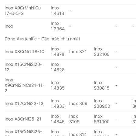
Inox X9CrMnNiCu
Inox
-
17-8-5-2
1.4618
Inox
Inox
-
-
-
1.3964
Dòng Austenitic - Các mác chịu nhiệt
Inox
Inox
Inox X8CrNiTi18-10
Inox 321
-
1.4878
S32100
Inox X15CrNiSi20-
Inox
-
12
1.4828
Inox
Inox
Inox
X9CrNiSiNCe21-11-
-
1.4835
S30815
2
Inox
Inox
I
Inox X12CrNi23-13
Inox 309
-
1.4833
S30900
3
Inox
Inox
Inox
I
Inox X8CrNi25-21
-
1.4845
310S
S31000
3
Inox X15CrNiSi25-
Inox
Inox
Inox 314
-