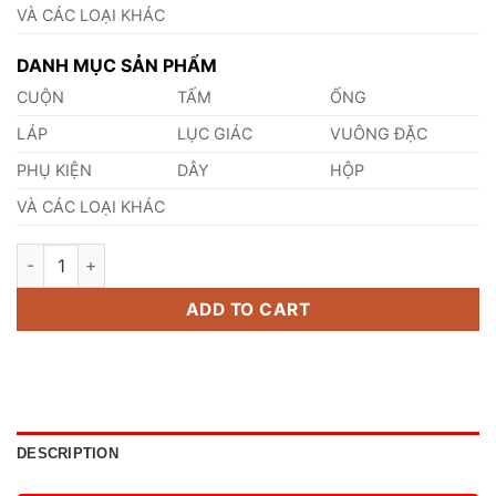
VÀ CÁC LOẠI KHÁC
DANH MỤC SẢN PHẨM
CUỘN
TẤM
ỐNG
LÁP
LỤC GIÁC
VUÔNG ĐẶC
PHỤ KIỆN
DÂY
HỘP
VÀ CÁC LOẠI KHÁC
Inox Đặc Vuông 316 40mm quantity
ADD TO CART
DESCRIPTION