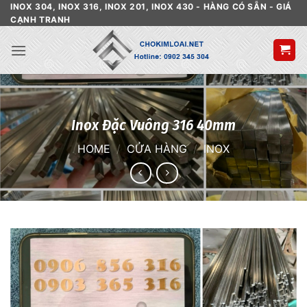
Skip
INOX 304, INOX 316, INOX 201, INOX 430 - HÀNG CÓ SẴN - GIÁ
CẠNH TRANH
to
content
Inox Đặc Vuông 316 40mm
HOME
/
CỬA HÀNG
/
INOX