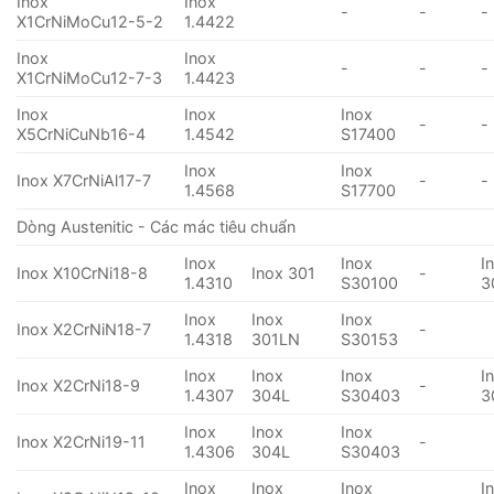
Inox
Inox
-
-
-
X1CrNiMoCu12-5-2
1.4422
Inox
Inox
-
-
-
X1CrNiMoCu12-7-3
1.4423
Inox
Inox
Inox
-
-
X5CrNiCuNb16-4
1.4542
S17400
Inox
Inox
Inox X7CrNiAl17-7
-
-
1.4568
S17700
Dòng Austenitic - Các mác tiêu chuẩn
Inox
Inox
I
Inox X10CrNi18-8
Inox 301
-
1.4310
S30100
3
Inox
Inox
Inox
Inox X2CrNiN18-7
-
1.4318
301LN
S30153
Inox
Inox
Inox
I
Inox X2CrNi18-9
-
1.4307
304L
S30403
3
Inox
Inox
Inox
Inox X2CrNi19-11
-
1.4306
304L
S30403
Inox
Inox
Inox
I