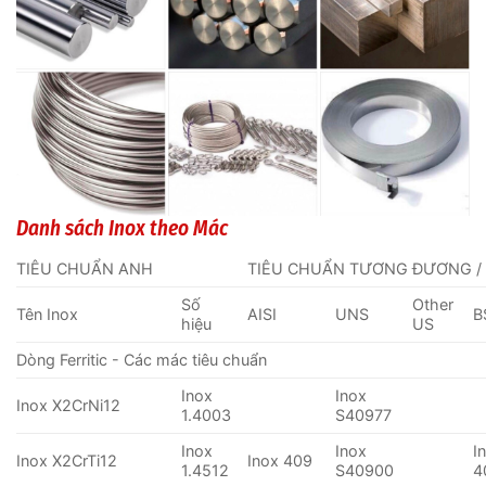
Danh sách Inox theo Mác
TIÊU CHUẨN ANH
TIÊU CHUẨN TƯƠNG ĐƯƠNG /
Số
Other
Tên Inox
AISI
UNS
B
hiệu
US
Dòng Ferritic - Các mác tiêu chuẩn
Inox
Inox
Inox X2CrNi12
1.4003
S40977
Inox
Inox
I
Inox X2CrTi12
Inox 409
1.4512
S40900
4