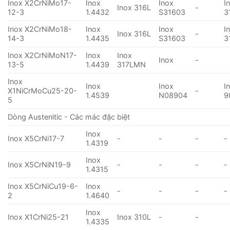
Inox X2CrNiMo17-
Inox
Inox
I
Inox 316L
-
12-3
1.4432
S31603
3
Inox X2CrNiMo18-
Inox
Inox
I
Inox 316L
-
14-3
1.4435
S31603
3
Inox X2CrNiMoN17-
Inox
Inox
Inox
-
13-5
1.4439
317LMN
Inox
Inox
Inox
I
X1NiCrMoCu25-20-
-
1.4539
N08904
9
5
Dòng Austenitic - Các mác đặc biệt
Inox
Inox X5CrNi17-7
-
-
-
-
1.4319
Inox
Inox X5CrNiN19-9
-
-
-
-
1.4315
Inox X5CrNiCu19-6-
Inox
-
-
-
-
2
1.4640
Inox
Inox X1CrNi25-21
Inox 310L
-
-
1.4335