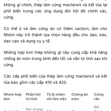
không gỉ chính, thép làm cứng mactenxit và kết tủa lại
phổ biến trong các ứng dụng đòi hỏi độ chính xác,
cứng.
Có thể ủ và làm cứng do có thêm cacbon, làm cho
Nhóm này trở thành lựa chọn hàng đầu cho dao, kéo,
dao cạo và dụng cụ y tế.
Những hợp kim thép không gỉ này cung cấp khả năng
chống ăn mòn trung bình đến tốt và vẫn từ tính sau khi
cứng.
Các cấp phổ biến của thép làm cứng mactenxit và kết
tủa bao gồm các cấp 410 và 420.
Nhóm hợp
Phản hồi
Tỷ lệ chăm
Chống ăn
Cứng
kim
từ tính
chỉ làm việc
mòn
rắn
Bởi
Nói chung