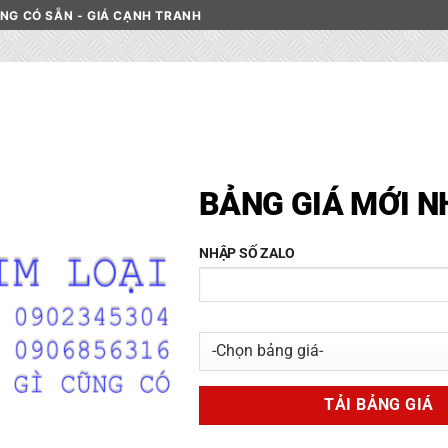
HÀNG CÓ SẴN - GIÁ CẠNH TRANH
C INOX
DANH MỤC NHÔM
PHÂN LOẠI NHÔM
LIÊN HỆ
Thép Tấm SBHS400
HOME
/
CỬA HÀNG
/
THÉP
20000
₫
DANH MỤC VẬT LIỆU
INOX
TIT