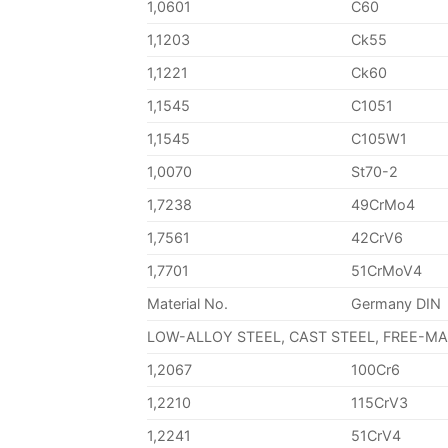
1,0601
C60
1,1203
Ck55
1,1221
Ck60
1,1545
C1051
1,1545
C105W1
1,0070
St70-2
1,7238
49CrMo4
1,7561
42CrV6
1,7701
51CrMoV4
Material No.
Germany DIN
LOW-ALLOY STEEL, CAST STEEL, FREE-M
1,2067
100Cr6
1,2210
115CrV3
1,2241
51CrV4