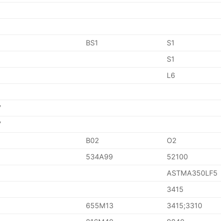
BS1
S1
S1
L6
7
7
B02
O2
534A99
52100
ASTMA350LF5
3415
655M13
3415;3310