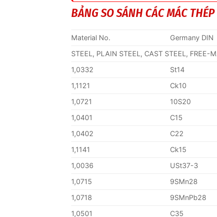
BẢNG SO SÁNH CÁC MÁC THÉP
Material No.
Germany DIN
STEEL, PLAIN STEEL, CAST STEEL, FREE-
1,0332
St14
1,1121
Ck10
1,0721
10S20
1,0401
C15
1,0402
C22
1,1141
Ck15
1,0036
USt37-3
1,0715
9SMn28
1,0718
9SMnPb28
1,0501
C35