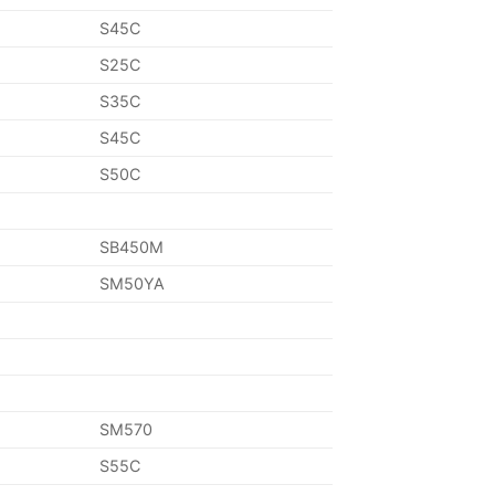
S45C
S25C
S35C
S45C
S50C
SB450M
SM50YA
SM570
S55C