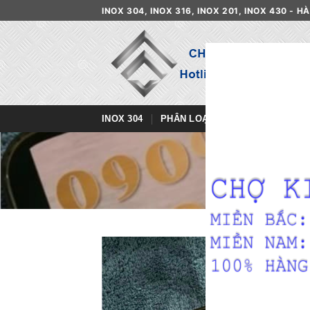
Skip
INOX 304, INOX 316, INOX 201, INOX 430 - 
to
content
INOX 304
PHÂN LOẠI INOX
DANH MỤ