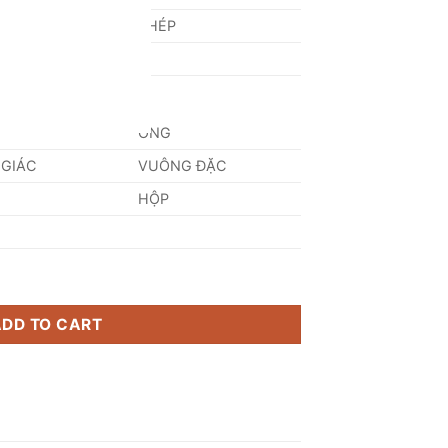
NG
THÉP
ỐNG
 GIÁC
VUÔNG ĐẶC
HỘP
ADD TO CART