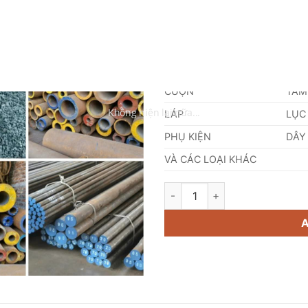
NHÔM
ĐỒ
VÀ CÁC LOẠI KHÁC
DANH MỤC SẢN PHẨM
CUỘN
TẤM
LÁP
LỤC
PHỤ KIỆN
DÂY
VÀ CÁC LOẠI KHÁC
Thép Tấm SBHS400 quantity