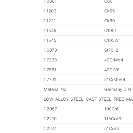
1,0601
C60
1,1203
Ck55
1,1221
Ck60
1,1545
C1051
1,1545
C105W1
1,0070
St70-2
1,7238
49CrMo4
1,7561
42CrV6
1,7701
51CrMoV4
Material No.
Germany DIN
LOW-ALLOY STEEL, CAST STEEL, FREE-M
1,2067
100Cr6
1,2210
115CrV3
1,2241
51CrV4