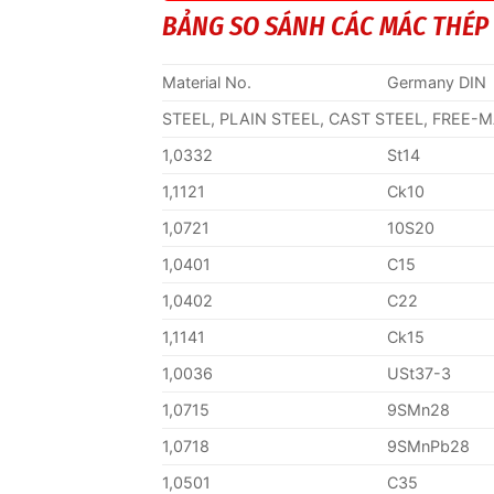
BẢNG SO SÁNH CÁC MÁC THÉP
Material No.
Germany DIN
STEEL, PLAIN STEEL, CAST STEEL, FREE-
1,0332
St14
1,1121
Ck10
1,0721
10S20
1,0401
C15
1,0402
C22
1,1141
Ck15
1,0036
USt37-3
1,0715
9SMn28
1,0718
9SMnPb28
1,0501
C35