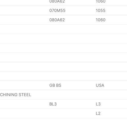
080A62
1060
070M55
1055
080A62
1060
GB BS
USA
ACHINING STEEL
BL3
L3
L2