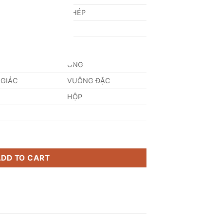
NG
THÉP
ỐNG
 GIÁC
VUÔNG ĐẶC
HỘP
ONORM - Áo quantity
ADD TO CART