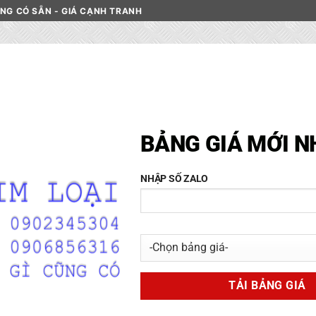
HÀNG CÓ SẴN - GIÁ CẠNH TRANH
Không hiện lại nữa...
C INOX
DANH MỤC NHÔM
PHÂN LOẠI NHÔM
LIÊN HỆ
Thép GS38 Thép Tiêu Chuẩn ONORM – Á
HOME
/
CỬA HÀNG
/
THÉP
20000
₫
DANH MỤC VẬT LIỆU
INOX
TIT