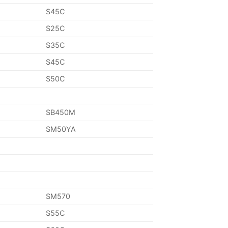
S45C
S25C
S35C
S45C
S50C
SB450M
SM50YA
SM570
S55C