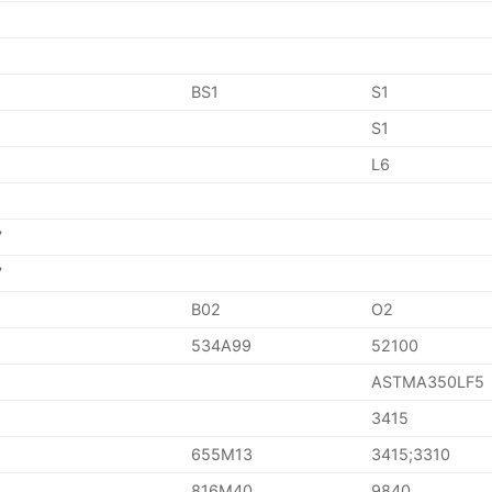
BS1
S1
S1
L6
7
7
B02
O2
534A99
52100
ASTMA350LF5
3415
655M13
3415;3310
816M40
9840