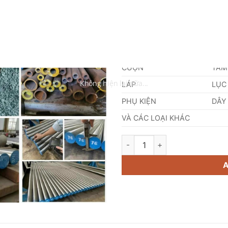
NHÔM
ĐỒ
VÀ CÁC LOẠI KHÁC
DANH MỤC SẢN PHẨM
CUỘN
TẤM
LÁP
LỤC
PHỤ KIỆN
DÂY
VÀ CÁC LOẠI KHÁC
Thép GS38 Thép Tiêu Chuẩn 